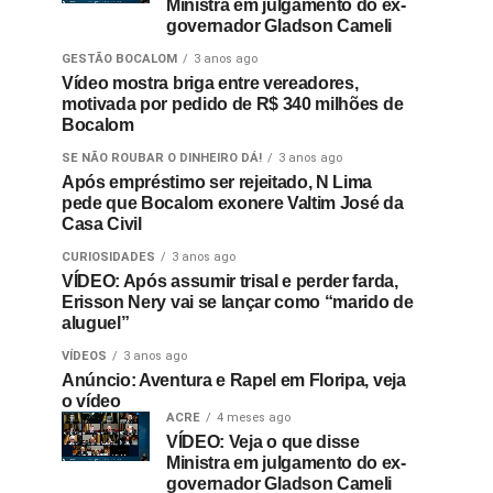
Ministra em julgamento do ex-
governador Gladson Cameli
GESTÃO BOCALOM
3 anos ago
Vídeo mostra briga entre vereadores,
motivada por pedido de R$ 340 milhões de
Bocalom
SE NÃO ROUBAR O DINHEIRO DÁ!
3 anos ago
Após empréstimo ser rejeitado, N Lima
pede que Bocalom exonere Valtim José da
Casa Civil
CURIOSIDADES
3 anos ago
VÍDEO: Após assumir trisal e perder farda,
Erisson Nery vai se lançar como “marido de
aluguel”
VÍDEOS
3 anos ago
Anúncio: Aventura e Rapel em Floripa, veja
o vídeo
ACRE
4 meses ago
VÍDEO: Veja o que disse
Ministra em julgamento do ex-
governador Gladson Cameli