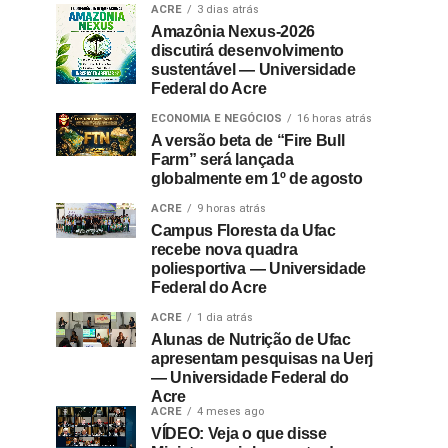
ACRE
3 dias atrás
Amazônia Nexus-2026
discutirá desenvolvimento
sustentável — Universidade
Federal do Acre
ECONOMIA E NEGÓCIOS
16 horas atrás
A versão beta de “Fire Bull
Farm” será lançada
globalmente em 1º de agosto
ACRE
9 horas atrás
Campus Floresta da Ufac
recebe nova quadra
poliesportiva — Universidade
Federal do Acre
ACRE
1 dia atrás
Alunas de Nutrição de Ufac
apresentam pesquisas na Uerj
— Universidade Federal do
Acre
ACRE
4 meses ago
VÍDEO: Veja o que disse