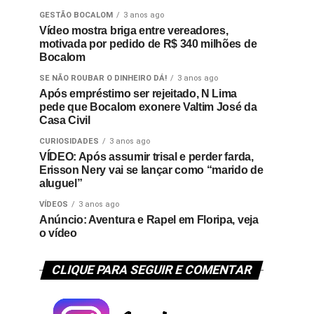
GESTÃO BOCALOM
3 anos ago
Vídeo mostra briga entre vereadores,
motivada por pedido de R$ 340 milhões de
Bocalom
SE NÃO ROUBAR O DINHEIRO DÁ!
3 anos ago
Após empréstimo ser rejeitado, N Lima
pede que Bocalom exonere Valtim José da
Casa Civil
CURIOSIDADES
3 anos ago
VÍDEO: Após assumir trisal e perder farda,
Erisson Nery vai se lançar como “marido de
aluguel”
VÍDEOS
3 anos ago
Anúncio: Aventura e Rapel em Floripa, veja
o vídeo
CLIQUE PARA SEGUIR E COMENTAR