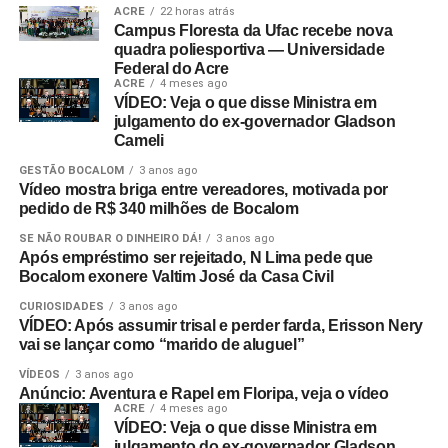
ACRE
22 horas atrás
Campus Floresta da Ufac recebe nova
quadra poliesportiva — Universidade
Federal do Acre
ACRE
4 meses ago
VÍDEO: Veja o que disse Ministra em
julgamento do ex-governador Gladson
Cameli
GESTÃO BOCALOM
3 anos ago
Vídeo mostra briga entre vereadores, motivada por
pedido de R$ 340 milhões de Bocalom
SE NÃO ROUBAR O DINHEIRO DÁ!
3 anos ago
Após empréstimo ser rejeitado, N Lima pede que
Bocalom exonere Valtim José da Casa Civil
CURIOSIDADES
3 anos ago
VÍDEO: Após assumir trisal e perder farda, Erisson Nery
vai se lançar como “marido de aluguel”
VÍDEOS
3 anos ago
Anúncio: Aventura e Rapel em Floripa, veja o vídeo
ACRE
4 meses ago
VÍDEO: Veja o que disse Ministra em
julgamento do ex-governador Gladson