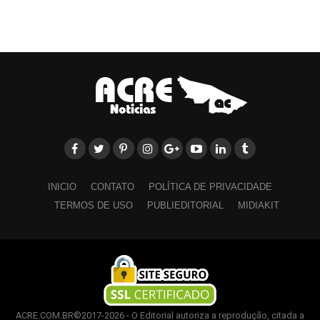
INICIO
CONTATO
POLÍTICA DE PRIVACIDADE
TERMOS DE USO
PUBLIEDITORIAL
MIDIAKIT
ACRE.COM.BR©2017-2026 - O Editorial autoriza a reprodução, citada a