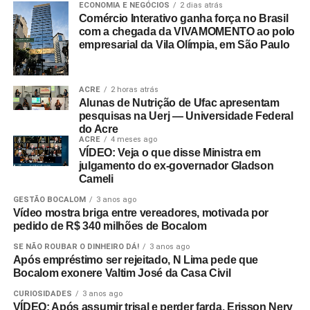
ECONOMIA E NEGÓCIOS
2 dias atrás
Comércio Interativo ganha força no Brasil
com a chegada da VIVAMOMENTO ao polo
empresarial da Vila Olímpia, em São Paulo
ACRE
2 horas atrás
Alunas de Nutrição de Ufac apresentam
pesquisas na Uerj — Universidade Federal
do Acre
ACRE
4 meses ago
VÍDEO: Veja o que disse Ministra em
julgamento do ex-governador Gladson
Cameli
GESTÃO BOCALOM
3 anos ago
Vídeo mostra briga entre vereadores, motivada por
pedido de R$ 340 milhões de Bocalom
SE NÃO ROUBAR O DINHEIRO DÁ!
3 anos ago
Após empréstimo ser rejeitado, N Lima pede que
Bocalom exonere Valtim José da Casa Civil
CURIOSIDADES
3 anos ago
VÍDEO: Após assumir trisal e perder farda, Erisson Nery