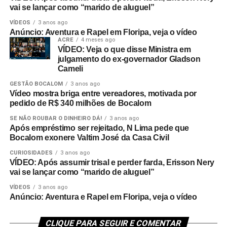
vai se lançar como “marido de aluguel”
VÍDEOS
3 anos ago
Anúncio: Aventura e Rapel em Floripa, veja o vídeo
ACRE
4 meses ago
VÍDEO: Veja o que disse Ministra em
julgamento do ex-governador Gladson
Cameli
GESTÃO BOCALOM
3 anos ago
Vídeo mostra briga entre vereadores, motivada por
pedido de R$ 340 milhões de Bocalom
SE NÃO ROUBAR O DINHEIRO DÁ!
3 anos ago
Após empréstimo ser rejeitado, N Lima pede que
Bocalom exonere Valtim José da Casa Civil
CURIOSIDADES
3 anos ago
VÍDEO: Após assumir trisal e perder farda, Erisson Nery
vai se lançar como “marido de aluguel”
VÍDEOS
3 anos ago
Anúncio: Aventura e Rapel em Floripa, veja o vídeo
CLIQUE PARA SEGUIR E COMENTAR