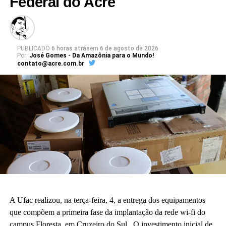
Federal do Acre
PUBLICADO
6 horas atrás
em
6 de agosto de 2026
Por:
José Gomes - Da Amazônia para o Mundo!
contato@acre.com.br
A Ufac realizou, na terça-feira, 4, a entrega dos equipamentos
que compõem a primeira fase da implantação da rede wi-fi do
campus Floresta, em Cruzeiro do Sul. O investimento inicial de