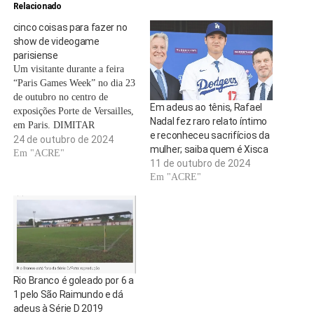
Relacionado
cinco coisas para fazer no
show de videogame
parisiense
Um visitante durante a feira
“Paris Games Week” no dia 23
de outubro no centro de
Em adeus ao tênis, Rafael
exposições Porte de Versailles,
Nadal fez raro relato íntimo
em Paris. DIMITAR
e reconheceu sacrifícios da
DILKOFF / AFP Para esta
24 de outubro de 2024
mulher; saiba quem é Xisca
edição de 2024, a feira de
Em "ACRE"
11 de outubro de 2024
videogames espera cerca de
Em "ACRE"
200 mil pessoas curiosas para
experimentar as novidades,
conferir títulos inéditos e…
Rio Branco é goleado por 6 a
1 pelo São Raimundo e dá
adeus à Série D 2019