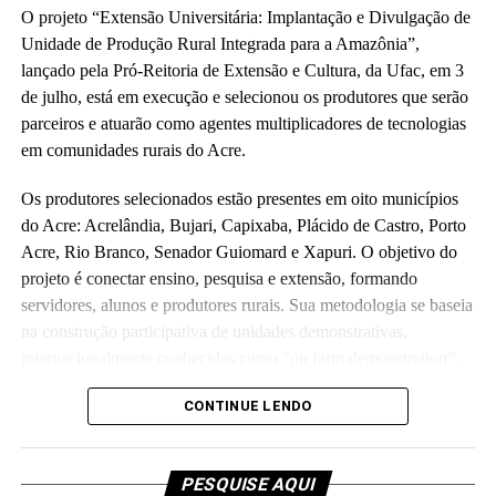
O projeto “Extensão Universitária: Implantação e Divulgação de
Unidade de Produção Rural Integrada para a Amazônia”,
lançado pela Pró-Reitoria de Extensão e Cultura, da Ufac, em 3
de julho, está em execução e selecionou os produtores que serão
parceiros e atuarão como agentes multiplicadores de tecnologias
em comunidades rurais do Acre.
Os produtores selecionados estão presentes em oito municípios
do Acre: Acrelândia, Bujari, Capixaba, Plácido de Castro, Porto
Acre, Rio Branco, Senador Guiomard e Xapuri. O objetivo do
projeto é conectar ensino, pesquisa e extensão, formando
servidores, alunos e produtores rurais. Sua metodologia se baseia
na construção participativa de unidades demonstrativas,
internacionalmente conhecidas como “on farm demonstration”.
Orçado em R$ 5,7 milhões e executado em parceria com a
CONTINUE LENDO
Fundação de Apoio e Desenvolvimento ao Ensino, Pesquisa e
Extensão Universitária no Acre, o projeto investirá parte do
PESQUISE AQUI
recurso para melhorias de laboratórios e unidades de ensino da