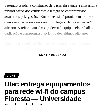
Segundo Guida, a construção da passarela atende a uma antiga
reivindicação dos estudantes e integra os compromissos
assumidos pela gestão. “Em breve estará pronta, em torno de
duas semanas, e esse será mais um legado da nossa gestão”,
afirmou. A reitora também agradeceu à equipe pelo trabalho,
dedicação e compromisso ao longo dos últimos oito anos.
Além da passarela de Medicina Veterinária, a obra do novo
Colégio de Aplicação da Ufac também está em fase de conclusão
e deve ser entregue em breve.
CONTINUE LENDO
Participaram da visita pró-reitores e membros da administração
superior da Ufac.
ACRE
Ufac entrega equipamentos
para rede wi-fi do campus
Floresta — Universidade
Leia Mais: UFAC