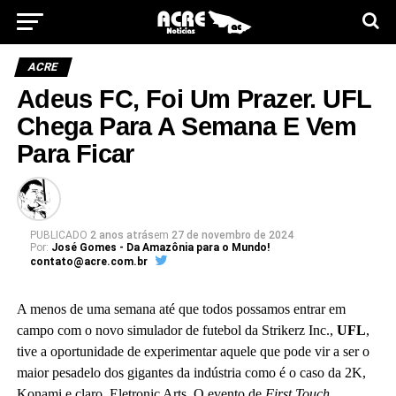
ACRE
Adeus FC, Foi Um Prazer. UFL
Chega Para A Semana E Vem
Para Ficar
PUBLICADO
2 anos atrás
em
27 de novembro de 2024
Por:
José Gomes - Da Amazônia para o Mundo!
contato@acre.com.br
A menos de uma semana até que todos possamos entrar em
campo com o novo simulador de futebol da Strikerz Inc.,
UFL
,
tive a oportunidade de experimentar aquele que pode vir a ser o
maior pesadelo dos gigantes da indústria como é o caso da 2K,
Konami e claro, Eletronic Arts. O evento de
First Touch