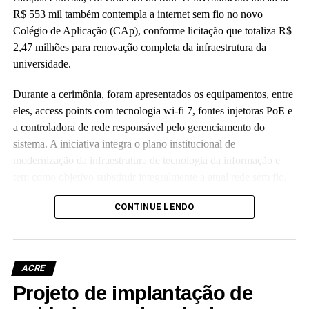
R$ 553 mil também contempla a internet sem fio no novo
Colégio de Aplicação (CAp), conforme licitação que totaliza R$
2,47 milhões para renovação completa da infraestrutura da
universidade.
Durante a cerimônia, foram apresentados os equipamentos, entre
eles, access points com tecnologia wi-fi 7, fontes injetoras PoE e
a controladora de rede responsável pelo gerenciamento do
sistema. A iniciativa integra o plano institucional de
modernização da infraestrutura de tecnologia da informação e
tem como objetivo substituir integralmente a atual rede sem fio,
que já não atende às crescentes demandas acadêmicas e
CONTINUE LENDO
administrativas da universidade.
ACRE
Projeto de implantação de
Leia Mais: UFAC