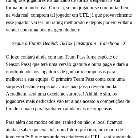
rating
dos jogadores é atualizado de forma a espelhar a sua
forma no mundo real. Ou seja, se um jogador se comportar bem
na vida real, comprem tal jogador em
UFL
já que provavelmente
esse jogador vai ter um rating melhorado e depois podem voltar a
vender com uma boa margem de lucro.
Segue o Future Behind:
TikTok
| Instagram |
Facebook | X
O jogo contará ainda com um Team Pass (uma espécie de
Season Pass) que terá uma versão gratuita e outra paga e dará a
oportunidade aos jogadores de ganhar recompensas para
melhorar a sua equipa. O primeiro Team Pass conta com uma
surpresa bastante especial… mas não posso revelar ainda.
Acreditem, será uma excelente surpresa! Ahhhh e sim, os
jogadores mais dedicados vão ter ainda acesso a competições de
fim de semana para ganharem ainda mais recompensas.
Para além dos modos online, ranked ou não, e local ficamos
ainda a saber que existirá, num futuro próximo, um modo de
jogo com PvE que segundo os criadores de
UFL
, será suportado