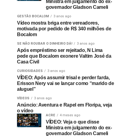
Ministra em julgamento do ex-
governador Gladson Cameli
GESTÃO BOCALOM
3 anos ago
Vídeo mostra briga entre vereadores,
motivada por pedido de R$ 340 milhões de
Bocalom
SE NÃO ROUBAR O DINHEIRO DÁ!
3 anos ago
Após empréstimo ser rejeitado, N Lima
pede que Bocalom exonere Valtim José da
Casa Civil
CURIOSIDADES
3 anos ago
VÍDEO: Após assumir trisal e perder farda,
Erisson Nery vai se lançar como “marido de
aluguel”
VÍDEOS
3 anos ago
Anúncio: Aventura e Rapel em Floripa, veja
o vídeo
ACRE
4 meses ago
VÍDEO: Veja o que disse
Ministra em julgamento do ex-
governador Gladson Cameli