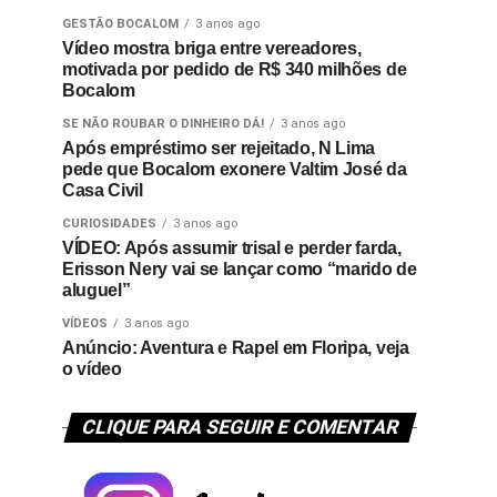
GESTÃO BOCALOM
3 anos ago
Vídeo mostra briga entre vereadores,
motivada por pedido de R$ 340 milhões de
Bocalom
SE NÃO ROUBAR O DINHEIRO DÁ!
3 anos ago
Após empréstimo ser rejeitado, N Lima
pede que Bocalom exonere Valtim José da
Casa Civil
CURIOSIDADES
3 anos ago
VÍDEO: Após assumir trisal e perder farda,
Erisson Nery vai se lançar como “marido de
aluguel”
VÍDEOS
3 anos ago
Anúncio: Aventura e Rapel em Floripa, veja
o vídeo
CLIQUE PARA SEGUIR E COMENTAR