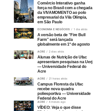
Comércio Interativo ganha
força no Brasil com a chegada
da VIVAMOMENTO ao polo
empresarial da Vila Olímpia,
em São Paulo
ECONOMIA E NEGÓCIOS
1 dia atrás
A versão beta de “Fire Bull
Farm” será lançada
globalmente em 1º de agosto
ACRE
2 dias atrás
Alunas de Nutrição de Ufac
apresentam pesquisas na Uerj
— Universidade Federal do
Acre
ACRE
21 horas atrás
Campus Floresta da Ufac
recebe nova quadra
poliesportiva — Universidade
Federal do Acre
ACRE
4 meses ago
VÍDEO: Veja o que disse