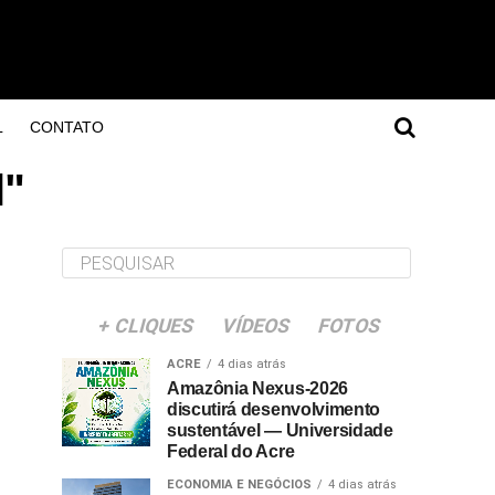
L
CONTATO
l"
+ CLIQUES
VÍDEOS
FOTOS
ACRE
4 dias atrás
Amazônia Nexus-2026
discutirá desenvolvimento
sustentável — Universidade
Federal do Acre
ECONOMIA E NEGÓCIOS
4 dias atrás