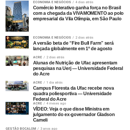
ECONOMIA E NEGÓCIOS
4 dias atrás
Comércio Interativo ganha força no Brasil
com a chegada da VIVAMOMENTO ao polo
empresarial da Vila Olímpia, em São Paulo
ECONOMIA E NEGÓCIOS
2 dias atrás
A versão beta de “Fire Bull Farm” será
lançada globalmente em 1º de agosto
ACRE
2 dias atrás
Alunas de Nutrição de Ufac apresentam
pesquisas na Uerj — Universidade Federal
do Acre
ACRE
1 dia atrás
Campus Floresta da Ufac recebe nova
quadra poliesportiva — Universidade
Federal do Acre
ACRE
4 meses ago
VÍDEO: Veja o que disse Ministra em
julgamento do ex-governador Gladson
Cameli
GESTÃO BOCALOM
3 anos ago