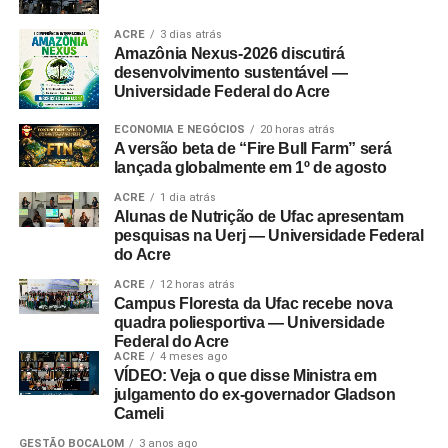
ACRE
3 dias atrás
Amazônia Nexus-2026 discutirá
desenvolvimento sustentável —
Universidade Federal do Acre
ECONOMIA E NEGÓCIOS
20 horas atrás
A versão beta de “Fire Bull Farm” será
lançada globalmente em 1º de agosto
ACRE
1 dia atrás
Alunas de Nutrição de Ufac apresentam
pesquisas na Uerj — Universidade Federal
do Acre
ACRE
12 horas atrás
Campus Floresta da Ufac recebe nova
quadra poliesportiva — Universidade
Federal do Acre
ACRE
4 meses ago
VÍDEO: Veja o que disse Ministra em
julgamento do ex-governador Gladson
Cameli
GESTÃO BOCALOM
3 anos ago