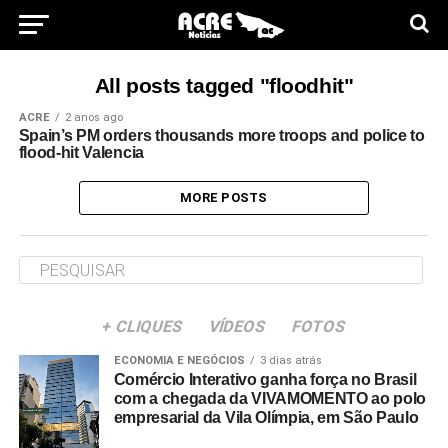
All posts tagged "floodhit"
ACRE
2 anos ago
Spain’s PM orders thousands more troops and police to
flood-hit Valencia
MORE POSTS
+ CLIQUES
VÍDEOS
FOTOS
ECONOMIA E NEGÓCIOS
3 dias atrás
Comércio Interativo ganha força no Brasil
com a chegada da VIVAMOMENTO ao polo
empresarial da Vila Olímpia, em São Paulo