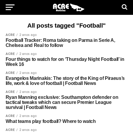
All posts tagged "Football"
ACRE
2 anos ago
Football Tracker: Roma taking on Parma in Serie A,
Chelsea and Real to follow
ACRE
2 anos ago
Four things to watch for on ‘Thursday Night Football’ in
Week 16
ACRE
2 anos ago
Evangelos Marinakis: The story of the King of Piraeus’s
life, work & love of football | Football News
ACRE
2 anos ago
Ryan Manning exclusive: Southampton defender on
tactical tweaks which can secure Premier League
survival | Football News
ACRE
2 anos ago
What teams play football? Where to watch
ACRE
2 anos ago