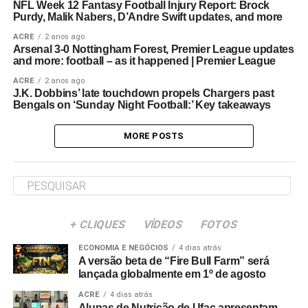
NFL Week 12 Fantasy Football Injury Report: Brock
Purdy, Malik Nabers, D’Andre Swift updates, and more
ACRE
2 anos ago
Arsenal 3-0 Nottingham Forest, Premier League updates
and more: football – as it happened | Premier League
ACRE
2 anos ago
J.K. Dobbins’ late touchdown propels Chargers past
Bengals on ‘Sunday Night Football:’ Key takeaways
MORE POSTS
+ CLIQUES
VÍDEOS
FOTOS
ECONOMIA E NEGÓCIOS
4 dias atrás
A versão beta de “Fire Bull Farm” será
lançada globalmente em 1º de agosto
ACRE
4 dias atrás
Alunas de Nutrição de Ufac apresentam