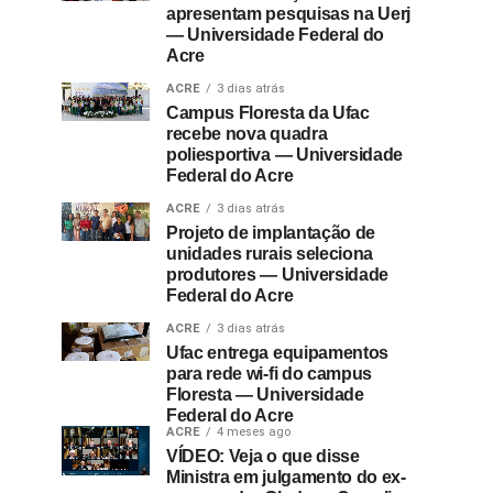
apresentam pesquisas na Uerj
— Universidade Federal do
Acre
ACRE
3 dias atrás
Campus Floresta da Ufac
recebe nova quadra
poliesportiva — Universidade
Federal do Acre
ACRE
3 dias atrás
Projeto de implantação de
unidades rurais seleciona
produtores — Universidade
Federal do Acre
ACRE
3 dias atrás
Ufac entrega equipamentos
para rede wi-fi do campus
Floresta — Universidade
Federal do Acre
ACRE
4 meses ago
VÍDEO: Veja o que disse
Ministra em julgamento do ex-