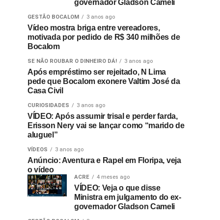
governador Gladson Cameli
GESTÃO BOCALOM
3 anos ago
Vídeo mostra briga entre vereadores,
motivada por pedido de R$ 340 milhões de
Bocalom
SE NÃO ROUBAR O DINHEIRO DÁ!
3 anos ago
Após empréstimo ser rejeitado, N Lima
pede que Bocalom exonere Valtim José da
Casa Civil
CURIOSIDADES
3 anos ago
VÍDEO: Após assumir trisal e perder farda,
Erisson Nery vai se lançar como “marido de
aluguel”
VÍDEOS
3 anos ago
Anúncio: Aventura e Rapel em Floripa, veja
o vídeo
ACRE
4 meses ago
VÍDEO: Veja o que disse
Ministra em julgamento do ex-
governador Gladson Cameli