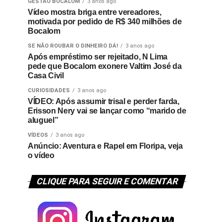
GESTÃO BOCALOM
3 anos ago
Vídeo mostra briga entre vereadores,
motivada por pedido de R$ 340 milhões de
Bocalom
SE NÃO ROUBAR O DINHEIRO DÁ!
3 anos ago
Após empréstimo ser rejeitado, N Lima
pede que Bocalom exonere Valtim José da
Casa Civil
CURIOSIDADES
3 anos ago
VÍDEO: Após assumir trisal e perder farda,
Erisson Nery vai se lançar como “marido de
aluguel”
VÍDEOS
3 anos ago
Anúncio: Aventura e Rapel em Floripa, veja
o vídeo
CLIQUE PARA SEGUIR E COMENTAR