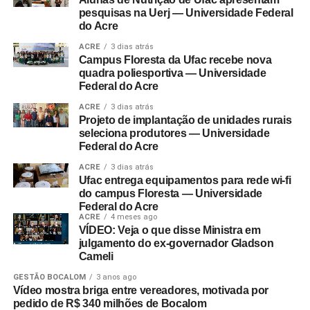
pesquisas na Uerj — Universidade Federal
do Acre
ACRE
3 dias atrás
Campus Floresta da Ufac recebe nova
quadra poliesportiva — Universidade
Federal do Acre
ACRE
3 dias atrás
Projeto de implantação de unidades rurais
seleciona produtores — Universidade
Federal do Acre
ACRE
3 dias atrás
Ufac entrega equipamentos para rede wi-fi
do campus Floresta — Universidade
Federal do Acre
ACRE
4 meses ago
VÍDEO: Veja o que disse Ministra em
julgamento do ex-governador Gladson
Cameli
GESTÃO BOCALOM
3 anos ago
Vídeo mostra briga entre vereadores, motivada por
pedido de R$ 340 milhões de Bocalom