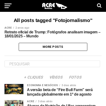
All posts tagged "Fotojornalismo"
ACRE
2 anos ago
Retrato oficial de Trump: Fotógrafos analisam imagem –
18/01/2025 – Mundo
MORE POSTS
+ CLIQUES
VÍDEOS
FOTOS
ECONOMIA E NEGÓCIOS
3 dias atrás
A versão beta de “Fire Bull Farm” será
lançada globalmente em 1º de agosto
ACRE
3 dias atrás
Alunas de Nutrição de Ufac apresentam