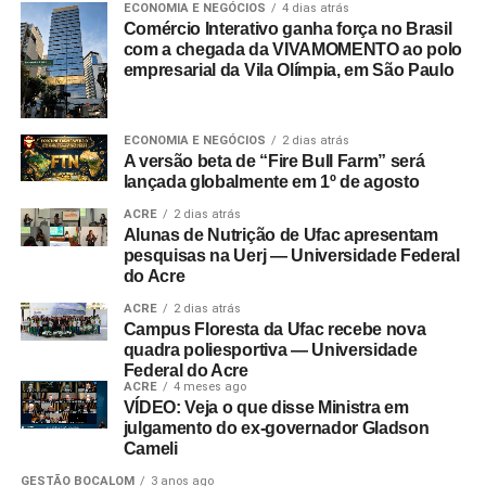
ECONOMIA E NEGÓCIOS
4 dias atrás
Comércio Interativo ganha força no Brasil
com a chegada da VIVAMOMENTO ao polo
empresarial da Vila Olímpia, em São Paulo
ECONOMIA E NEGÓCIOS
2 dias atrás
A versão beta de “Fire Bull Farm” será
lançada globalmente em 1º de agosto
ACRE
2 dias atrás
Alunas de Nutrição de Ufac apresentam
pesquisas na Uerj — Universidade Federal
do Acre
ACRE
2 dias atrás
Campus Floresta da Ufac recebe nova
quadra poliesportiva — Universidade
Federal do Acre
ACRE
4 meses ago
VÍDEO: Veja o que disse Ministra em
julgamento do ex-governador Gladson
Cameli
GESTÃO BOCALOM
3 anos ago