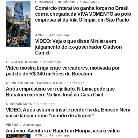
ECONOMIA E NEGÓCIOS
2 dias atrás
Comércio Interativo ganha força no Brasil
com a chegada da VIVAMOMENTO ao polo
empresarial da Vila Olímpia, em São Paulo
ACRE
4 meses ago
VÍDEO: Veja o que disse Ministra em
julgamento do ex-governador Gladson
Cameli
GESTÃO BOCALOM
3 anos ago
Vídeo mostra briga entre vereadores, motivada por
pedido de R$ 340 milhões de Bocalom
SE NÃO ROUBAR O DINHEIRO DÁ!
3 anos ago
Após empréstimo ser rejeitado, N Lima pede que
Bocalom exonere Valtim José da Casa Civil
CURIOSIDADES
3 anos ago
VÍDEO: Após assumir trisal e perder farda, Erisson Nery
vai se lançar como “marido de aluguel”
VÍDEOS
3 anos ago
Anúncio: Aventura e Rapel em Floripa, veja o vídeo
ACRE
4 meses ago