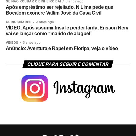
SE NÃO ROUBAR O DINHEIRO DÁ!
3 anos ago
Após empréstimo ser rejeitado, N Lima pede que
Bocalom exonere Valtim José da Casa Civil
CURIOSIDADES
3 anos ago
VÍDEO: Após assumir trisal e perder farda, Erisson Nery
vai se lançar como “marido de aluguel”
VÍDEOS
3 anos ago
Anúncio: Aventura e Rapel em Floripa, veja o vídeo
CLIQUE PARA SEGUIR E COMENTAR