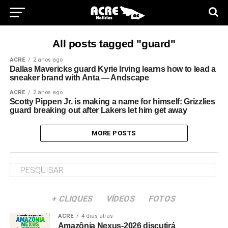
All posts tagged "guard"
ACRE
2 anos ago
Dallas Mavericks guard Kyrie Irving learns how to lead a
sneaker brand with Anta — Andscape
ACRE
2 anos ago
Scotty Pippen Jr. is making a name for himself: Grizzlies
guard breaking out after Lakers let him get away
MORE POSTS
+ CLIQUES
VÍDEOS
FOTOS
ACRE
4 dias atrás
Amazônia Nexus-2026 discutirá