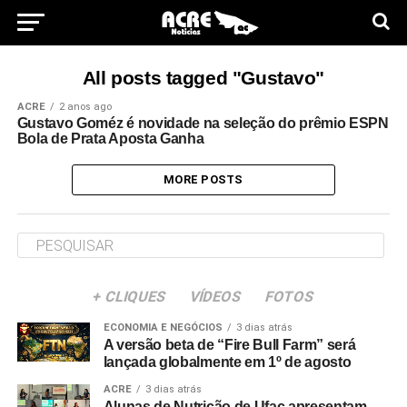
All posts tagged "Gustavo"
ACRE
2 anos ago
Gustavo Goméz é novidade na seleção do prêmio ESPN
Bola de Prata Aposta Ganha
MORE POSTS
+ CLIQUES
VÍDEOS
FOTOS
ECONOMIA E NEGÓCIOS
3 dias atrás
A versão beta de “Fire Bull Farm” será
lançada globalmente em 1º de agosto
ACRE
3 dias atrás
Alunas de Nutrição de Ufac apresentam