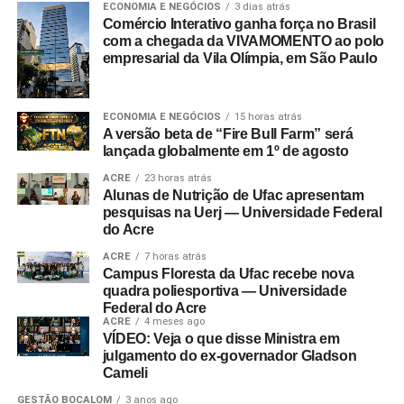
ECONOMIA E NEGÓCIOS
3 dias atrás
Comércio Interativo ganha força no Brasil
com a chegada da VIVAMOMENTO ao polo
empresarial da Vila Olímpia, em São Paulo
ECONOMIA E NEGÓCIOS
15 horas atrás
A versão beta de “Fire Bull Farm” será
lançada globalmente em 1º de agosto
ACRE
23 horas atrás
Alunas de Nutrição de Ufac apresentam
pesquisas na Uerj — Universidade Federal
do Acre
ACRE
7 horas atrás
Campus Floresta da Ufac recebe nova
quadra poliesportiva — Universidade
Federal do Acre
ACRE
4 meses ago
VÍDEO: Veja o que disse Ministra em
julgamento do ex-governador Gladson
Cameli
GESTÃO BOCALOM
3 anos ago