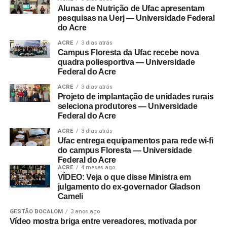
Alunas de Nutrição de Ufac apresentam
pesquisas na Uerj — Universidade Federal
do Acre
ACRE
3 dias atrás
Campus Floresta da Ufac recebe nova
quadra poliesportiva — Universidade
Federal do Acre
ACRE
3 dias atrás
Projeto de implantação de unidades rurais
seleciona produtores — Universidade
Federal do Acre
ACRE
3 dias atrás
Ufac entrega equipamentos para rede wi-fi
do campus Floresta — Universidade
Federal do Acre
ACRE
4 meses ago
VÍDEO: Veja o que disse Ministra em
julgamento do ex-governador Gladson
Cameli
GESTÃO BOCALOM
3 anos ago
Vídeo mostra briga entre vereadores, motivada por