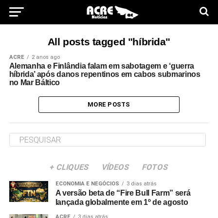
All posts tagged "híbrida"
ACRE
2 anos ago
Alemanha e Finlândia falam em sabotagem e ‘guerra
híbrida’ após danos repentinos em cabos submarinos
no Mar Báltico
MORE POSTS
+ CLIQUES
VÍDEOS
FOTOS
ECONOMIA E NEGÓCIOS
3 dias atrás
A versão beta de “Fire Bull Farm” será
lançada globalmente em 1º de agosto
ACRE
3 dias atrás