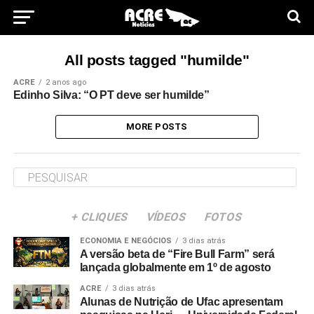
All posts tagged "humilde"
ACRE
2 anos ago
Edinho Silva: “O PT deve ser humilde”
MORE POSTS
+ CLIQUES
VÍDEOS
FOTOS
ECONOMIA E NEGÓCIOS
3 dias atrás
A versão beta de “Fire Bull Farm” será
lançada globalmente em 1º de agosto
ACRE
3 dias atrás
Alunas de Nutrição de Ufac apresentam