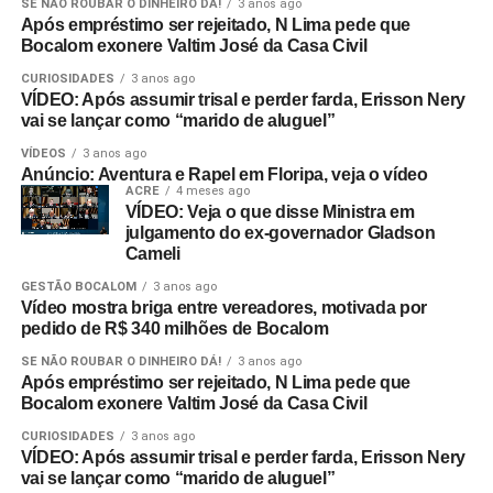
SE NÃO ROUBAR O DINHEIRO DÁ!
3 anos ago
Após empréstimo ser rejeitado, N Lima pede que
Bocalom exonere Valtim José da Casa Civil
CURIOSIDADES
3 anos ago
VÍDEO: Após assumir trisal e perder farda, Erisson Nery
vai se lançar como “marido de aluguel”
VÍDEOS
3 anos ago
Anúncio: Aventura e Rapel em Floripa, veja o vídeo
ACRE
4 meses ago
VÍDEO: Veja o que disse Ministra em
julgamento do ex-governador Gladson
Cameli
GESTÃO BOCALOM
3 anos ago
Vídeo mostra briga entre vereadores, motivada por
pedido de R$ 340 milhões de Bocalom
SE NÃO ROUBAR O DINHEIRO DÁ!
3 anos ago
Após empréstimo ser rejeitado, N Lima pede que
Bocalom exonere Valtim José da Casa Civil
CURIOSIDADES
3 anos ago
VÍDEO: Após assumir trisal e perder farda, Erisson Nery
vai se lançar como “marido de aluguel”