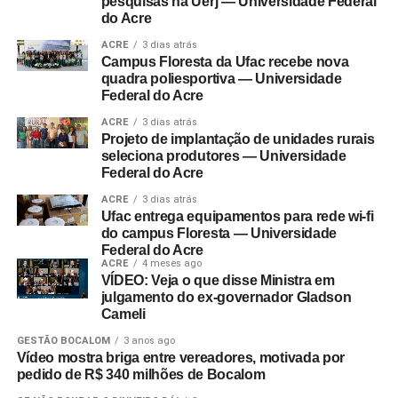
pesquisas na Uerj — Universidade Federal
do Acre
ACRE
3 dias atrás
Campus Floresta da Ufac recebe nova
quadra poliesportiva — Universidade
Federal do Acre
ACRE
3 dias atrás
Projeto de implantação de unidades rurais
seleciona produtores — Universidade
Federal do Acre
ACRE
3 dias atrás
Ufac entrega equipamentos para rede wi-fi
do campus Floresta — Universidade
Federal do Acre
ACRE
4 meses ago
VÍDEO: Veja o que disse Ministra em
julgamento do ex-governador Gladson
Cameli
GESTÃO BOCALOM
3 anos ago
Vídeo mostra briga entre vereadores, motivada por
pedido de R$ 340 milhões de Bocalom