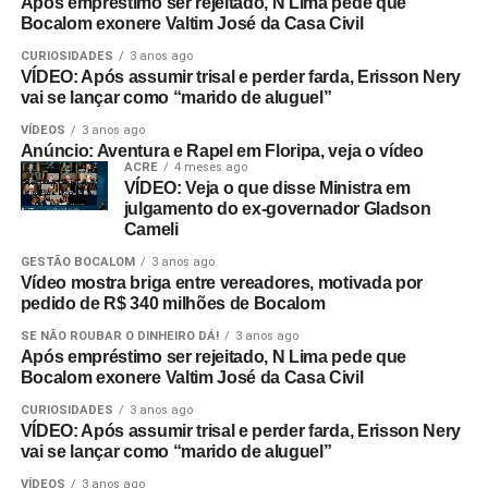
Após empréstimo ser rejeitado, N Lima pede que
Bocalom exonere Valtim José da Casa Civil
CURIOSIDADES
3 anos ago
VÍDEO: Após assumir trisal e perder farda, Erisson Nery
vai se lançar como “marido de aluguel”
VÍDEOS
3 anos ago
Anúncio: Aventura e Rapel em Floripa, veja o vídeo
ACRE
4 meses ago
VÍDEO: Veja o que disse Ministra em
julgamento do ex-governador Gladson
Cameli
GESTÃO BOCALOM
3 anos ago
Vídeo mostra briga entre vereadores, motivada por
pedido de R$ 340 milhões de Bocalom
SE NÃO ROUBAR O DINHEIRO DÁ!
3 anos ago
Após empréstimo ser rejeitado, N Lima pede que
Bocalom exonere Valtim José da Casa Civil
CURIOSIDADES
3 anos ago
VÍDEO: Após assumir trisal e perder farda, Erisson Nery
vai se lançar como “marido de aluguel”
VÍDEOS
3 anos ago