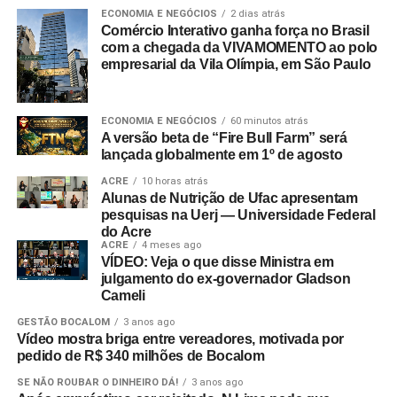
ECONOMIA E NEGÓCIOS
2 dias atrás
Comércio Interativo ganha força no Brasil
com a chegada da VIVAMOMENTO ao polo
empresarial da Vila Olímpia, em São Paulo
ECONOMIA E NEGÓCIOS
60 minutos atrás
A versão beta de “Fire Bull Farm” será
lançada globalmente em 1º de agosto
ACRE
10 horas atrás
Alunas de Nutrição de Ufac apresentam
pesquisas na Uerj — Universidade Federal
do Acre
ACRE
4 meses ago
VÍDEO: Veja o que disse Ministra em
julgamento do ex-governador Gladson
Cameli
GESTÃO BOCALOM
3 anos ago
Vídeo mostra briga entre vereadores, motivada por
pedido de R$ 340 milhões de Bocalom
SE NÃO ROUBAR O DINHEIRO DÁ!
3 anos ago