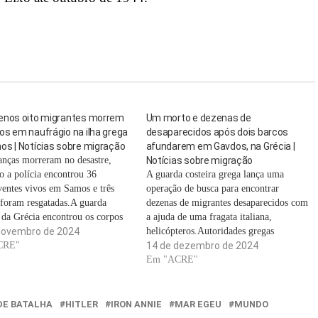
enos oito migrantes morrem
Um morto e dezenas de
s em naufrágio na ilha grega
desaparecidos após dois barcos
os | Notícias sobre migração
afundarem em Gavdos, na Grécia |
ianças morreram no desastre,
Notícias sobre migração
o a polícia encontrou 36
A guarda costeira grega lança uma
ventes vivos em Samos e três
operação de busca para encontrar
 foram resgatadas.A guarda
dezenas de migrantes desaparecidos com
a da Grécia encontrou os corpos
a ajuda de uma fragata italiana,
migrantes, incluindo seis
novembro de 2024
helicópteros.Autoridades gregas
s, que se afogaram na ilha de
CRE"
recuperaram o corpo de um homem e
14 de dezembro de 2024
disseram as autoridades, no
resgataram 39 migrantes do mar depois
Em "ACRE"
 naufrágio de migrantes no Mar
que seu barco virou na ilha de Gavdos,
no sul do Mediterrâneo, disse…
DE BATALHA
HITLER
IRON ANNIE
MAR EGEU
MUNDO