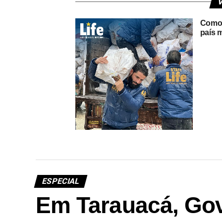
V
Como é
país 
Life for Relief and Development
é classificada como a terceira
melhor organização humanitária
do mundo
ESPECIAL
Em Tarauacá, Gov