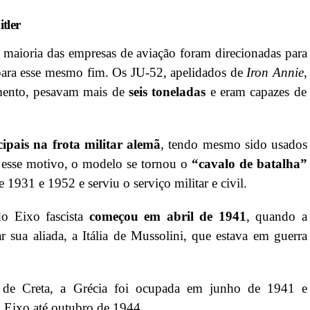
tler
maioria das empresas de aviação foram direcionadas para
 para esse mesmo fim. Os JU-52, apelidados de
Iron Annie
,
ento, pesavam mais de
seis
toneladas
e eram capazes de
ipais na frota militar alemã
, tendo mesmo sido usados
r esse motivo, o modelo se tornou o
“cavalo de batalha”
e 1931 e 1952 e serviu o serviço militar e civil.
do Eixo fascista
começou em abril de 1941
, quando a
r sua aliada, a Itália de Mussolini, que estava em guerra
a de Creta, a Grécia foi ocupada em junho de 1941 e
 Eixo até outubro de 1944.