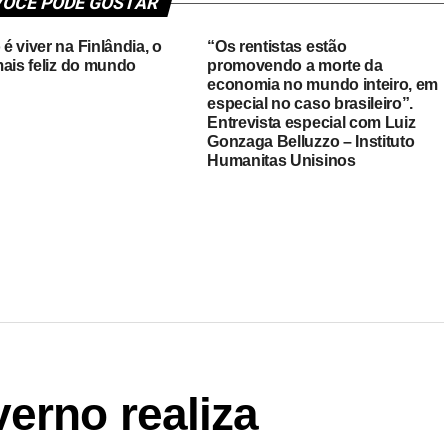
OCÊ PODE GOSTAR
 viver na Finlândia, o
“Os rentistas estão
mais feliz do mundo
promovendo a morte da
economia no mundo inteiro, em
especial no caso brasileiro”.
Entrevista especial com Luiz
Gonzaga Belluzzo – Instituto
Humanitas Unisinos
erno realiza