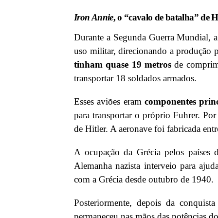
Iron Annie
, o “cavalo de batalha” de Hi
Durante a Segunda Guerra Mundial, a 
uso militar, direcionando a produção
tinham quase
19 metros
de comprim
transportar 18 soldados armados.
Esses aviões eram
componentes princ
para transportar o próprio Fuhrer. Po
de Hitler. A aeronave foi fabricada entr
A ocupação da Grécia pelos países 
Alemanha nazista interveio para ajuda
com a Grécia desde outubro de 1940.
Posteriormente, depois da conquist
permaneceu nas mãos das potências do