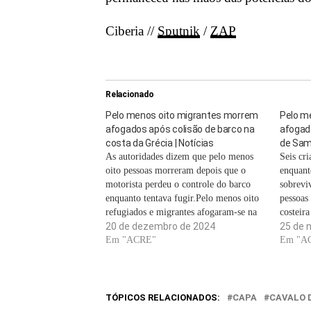
Ciberia //
Sputnik
/
ZAP
Relacionado
Pelo menos oito migrantes morrem
Pelo m
afogados após colisão de barco na
afogado
costa da Grécia | Notícias
de Sam
As autoridades dizem que pelo menos
Seis cr
oito pessoas morreram depois que o
enquant
motorista perdeu o controle do barco
sobrevi
enquanto tentava fugir.Pelo menos oito
pessoas
refugiados e migrantes afogaram-se na
costeir
costa da Grécia depois de a guarda
20 de dezembro de 2024
de oito 
25 de 
costeira ter perseguido um barco em que
Em "ACRE"
criança
Em "A
se encontravam no Mar Egeu. A lancha
Samos, 
virou…
segundo
Egeu…
TÓPICOS RELACIONADOS:
CAPA
CAVALO 