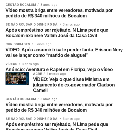
GESTÃO BOCALOM
3 anos ago
Vídeo mostra briga entre vereadores, motivada por
pedido de R$ 340 milhões de Bocalom
SE NÃO ROUBAR O DINHEIRO DÁ!
3 anos ago
Após empréstimo ser rejeitado, N Lima pede que
Bocalom exonere Valtim José da Casa Civil
CURIOSIDADES
3 anos ago
VÍDEO: Após assumir trisal e perder farda, Erisson Nery
vai se lançar como “marido de aluguel”
VÍDEOS
3 anos ago
Anúncio: Aventura e Rapel em Floripa, veja o vídeo
ACRE
4 meses ago
VÍDEO: Veja o que disse Ministra em
julgamento do ex-governador Gladson
Cameli
GESTÃO BOCALOM
3 anos ago
Vídeo mostra briga entre vereadores, motivada por
pedido de R$ 340 milhões de Bocalom
SE NÃO ROUBAR O DINHEIRO DÁ!
3 anos ago
Após empréstimo ser rejeitado, N Lima pede que
Bocalom exonere Valtim José da Casa Civil