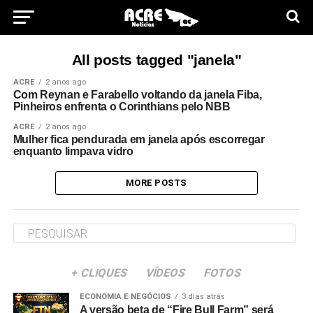
All posts tagged "janela"
ACRE
2 anos ago
Com Reynan e Farabello voltando da janela Fiba,
Pinheiros enfrenta o Corinthians pelo NBB
ACRE
2 anos ago
Mulher fica pendurada em janela após escorregar
enquanto limpava vidro
MORE POSTS
+ CLIQUES
VÍDEOS
FOTOS
ECONOMIA E NEGÓCIOS
3 dias atrás
A versão beta de “Fire Bull Farm” será