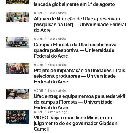
lançada globalmente em 1º de agosto
ACRE
3 dias atrás
Alunas de Nutrição de Ufac apresentam
pesquisas na Uerj — Universidade Federal
do Acre
ACRE
3 dias atrás
Campus Floresta da Ufac recebe nova
quadra poliesportiva — Universidade
Federal do Acre
ACRE
3 dias atrás
Projeto de implantação de unidades rurais
seleciona produtores — Universidade
Federal do Acre
ACRE
3 dias atrás
Ufac entrega equipamentos para rede wi-fi
do campus Floresta — Universidade
Federal do Acre
ACRE
4 meses ago
VÍDEO: Veja o que disse Ministra em
julgamento do ex-governador Gladson
Cameli