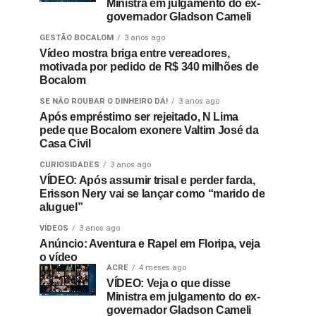
Ministra em julgamento do ex-
governador Gladson Cameli
GESTÃO BOCALOM
3 anos ago
Vídeo mostra briga entre vereadores,
motivada por pedido de R$ 340 milhões de
Bocalom
SE NÃO ROUBAR O DINHEIRO DÁ!
3 anos ago
Após empréstimo ser rejeitado, N Lima
pede que Bocalom exonere Valtim José da
Casa Civil
CURIOSIDADES
3 anos ago
VÍDEO: Após assumir trisal e perder farda,
Erisson Nery vai se lançar como “marido de
aluguel”
VÍDEOS
3 anos ago
Anúncio: Aventura e Rapel em Floripa, veja
o vídeo
ACRE
4 meses ago
VÍDEO: Veja o que disse
Ministra em julgamento do ex-
governador Gladson Cameli