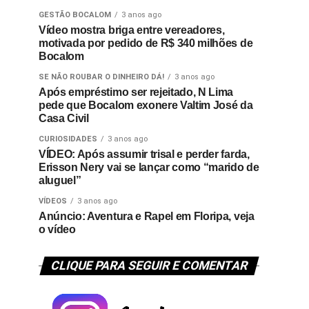
GESTÃO BOCALOM
3 anos ago
Vídeo mostra briga entre vereadores,
motivada por pedido de R$ 340 milhões de
Bocalom
SE NÃO ROUBAR O DINHEIRO DÁ!
3 anos ago
Após empréstimo ser rejeitado, N Lima
pede que Bocalom exonere Valtim José da
Casa Civil
CURIOSIDADES
3 anos ago
VÍDEO: Após assumir trisal e perder farda,
Erisson Nery vai se lançar como “marido de
aluguel”
VÍDEOS
3 anos ago
Anúncio: Aventura e Rapel em Floripa, veja
o vídeo
CLIQUE PARA SEGUIR E COMENTAR