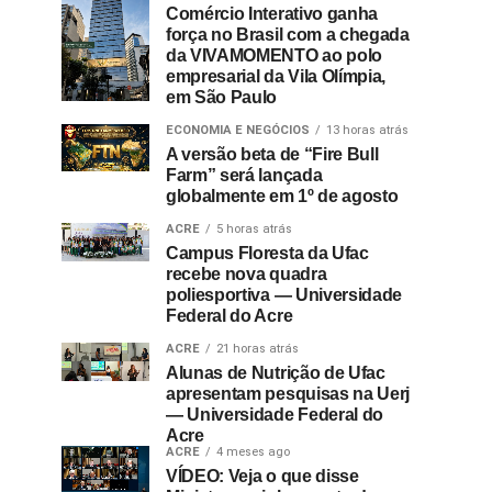
Comércio Interativo ganha
força no Brasil com a chegada
da VIVAMOMENTO ao polo
empresarial da Vila Olímpia,
em São Paulo
ECONOMIA E NEGÓCIOS
13 horas atrás
A versão beta de “Fire Bull
Farm” será lançada
globalmente em 1º de agosto
ACRE
5 horas atrás
Campus Floresta da Ufac
recebe nova quadra
poliesportiva — Universidade
Federal do Acre
ACRE
21 horas atrás
Alunas de Nutrição de Ufac
apresentam pesquisas na Uerj
— Universidade Federal do
Acre
ACRE
4 meses ago
VÍDEO: Veja o que disse