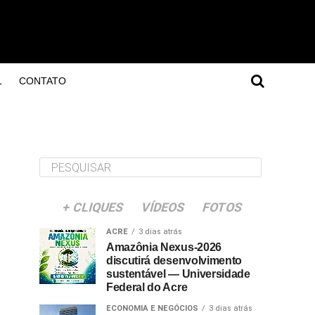
L
CONTATO
"
+ CLIQUES
VÍDEOS
FOTOS
ACRE
3 dias atrás
Amazônia Nexus-2026
discutirá desenvolvimento
sustentável — Universidade
Federal do Acre
ECONOMIA E NEGÓCIOS
3 dias atrás