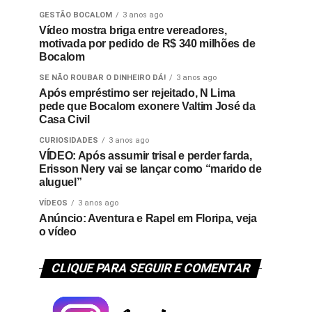
GESTÃO BOCALOM
3 anos ago
Vídeo mostra briga entre vereadores,
motivada por pedido de R$ 340 milhões de
Bocalom
SE NÃO ROUBAR O DINHEIRO DÁ!
3 anos ago
Após empréstimo ser rejeitado, N Lima
pede que Bocalom exonere Valtim José da
Casa Civil
CURIOSIDADES
3 anos ago
VÍDEO: Após assumir trisal e perder farda,
Erisson Nery vai se lançar como “marido de
aluguel”
VÍDEOS
3 anos ago
Anúncio: Aventura e Rapel em Floripa, veja
o vídeo
CLIQUE PARA SEGUIR E COMENTAR