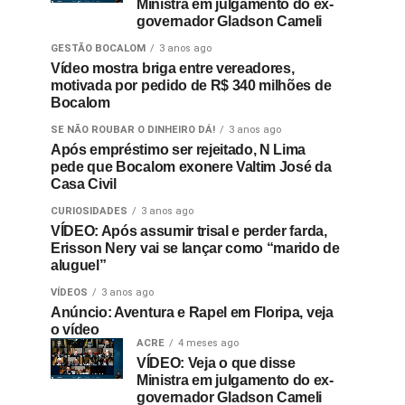
Ministra em julgamento do ex-
governador Gladson Cameli
GESTÃO BOCALOM
3 anos ago
Vídeo mostra briga entre vereadores,
motivada por pedido de R$ 340 milhões de
Bocalom
SE NÃO ROUBAR O DINHEIRO DÁ!
3 anos ago
Após empréstimo ser rejeitado, N Lima
pede que Bocalom exonere Valtim José da
Casa Civil
CURIOSIDADES
3 anos ago
VÍDEO: Após assumir trisal e perder farda,
Erisson Nery vai se lançar como “marido de
aluguel”
VÍDEOS
3 anos ago
Anúncio: Aventura e Rapel em Floripa, veja
o vídeo
ACRE
4 meses ago
VÍDEO: Veja o que disse
Ministra em julgamento do ex-
governador Gladson Cameli