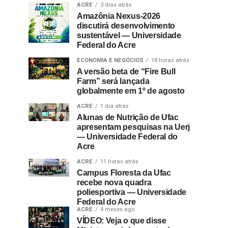
ACRE
3 dias atrás
Amazônia Nexus-2026
discutirá desenvolvimento
sustentável — Universidade
Federal do Acre
ECONOMIA E NEGÓCIOS
18 horas atrás
A versão beta de “Fire Bull
Farm” será lançada
globalmente em 1º de agosto
ACRE
1 dia atrás
Alunas de Nutrição de Ufac
apresentam pesquisas na Uerj
— Universidade Federal do
Acre
ACRE
11 horas atrás
Campus Floresta da Ufac
recebe nova quadra
poliesportiva — Universidade
Federal do Acre
ACRE
4 meses ago
VÍDEO: Veja o que disse