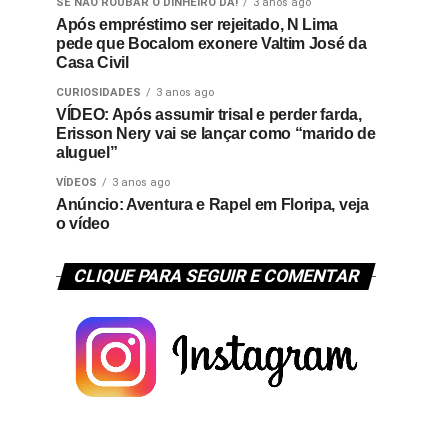
SE NÃO ROUBAR O DINHEIRO DÁ!
3 anos ago
Após empréstimo ser rejeitado, N Lima
pede que Bocalom exonere Valtim José da
Casa Civil
CURIOSIDADES
3 anos ago
VÍDEO: Após assumir trisal e perder farda,
Erisson Nery vai se lançar como “marido de
aluguel”
VÍDEOS
3 anos ago
Anúncio: Aventura e Rapel em Floripa, veja
o vídeo
CLIQUE PARA SEGUIR E COMENTAR