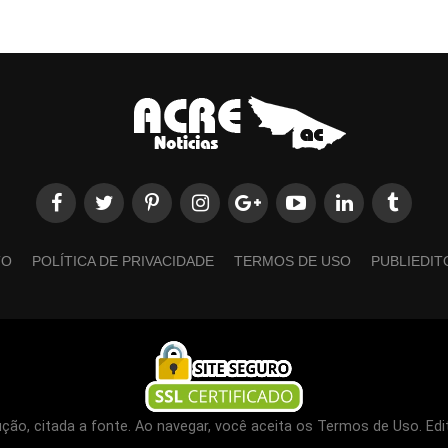
TO
POLÍTICA DE PRIVACIDADE
TERMOS DE USO
PUBLIEDIT
ão, citada a fonte. Ao navegar, você aceita os Termos de Uso. Edi