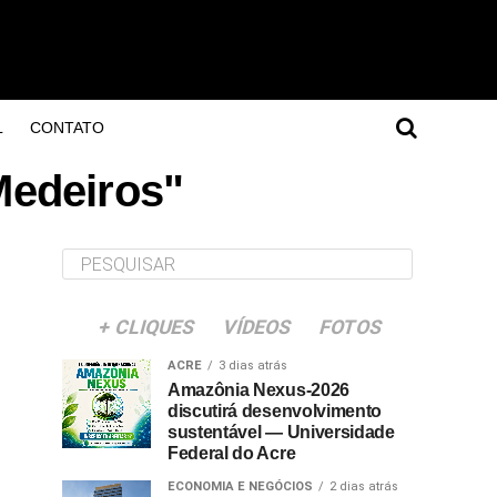
L
CONTATO
Medeiros"
+ CLIQUES
VÍDEOS
FOTOS
ACRE
3 dias atrás
Amazônia Nexus-2026
discutirá desenvolvimento
sustentável — Universidade
Federal do Acre
ECONOMIA E NEGÓCIOS
2 dias atrás