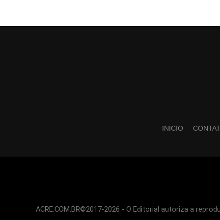
INICIO
CONTA
ACRE.COM.BR©2017-2026 - O Editorial autoriza a reproduç