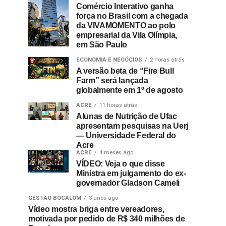
Comércio Interativo ganha
força no Brasil com a chegada
da VIVAMOMENTO ao polo
empresarial da Vila Olímpia,
em São Paulo
ECONOMIA E NEGÓCIOS
2 horas atrás
A versão beta de “Fire Bull
Farm” será lançada
globalmente em 1º de agosto
ACRE
11 horas atrás
Alunas de Nutrição de Ufac
apresentam pesquisas na Uerj
— Universidade Federal do
Acre
ACRE
4 meses ago
VÍDEO: Veja o que disse
Ministra em julgamento do ex-
governador Gladson Cameli
GESTÃO BOCALOM
3 anos ago
Vídeo mostra briga entre vereadores,
motivada por pedido de R$ 340 milhões de