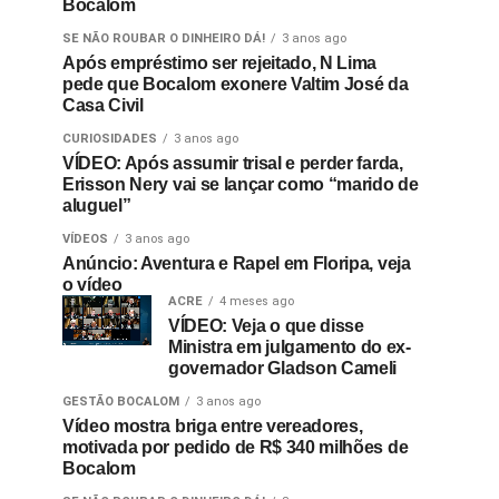
Bocalom
SE NÃO ROUBAR O DINHEIRO DÁ!
3 anos ago
Após empréstimo ser rejeitado, N Lima
pede que Bocalom exonere Valtim José da
Casa Civil
CURIOSIDADES
3 anos ago
VÍDEO: Após assumir trisal e perder farda,
Erisson Nery vai se lançar como “marido de
aluguel”
VÍDEOS
3 anos ago
Anúncio: Aventura e Rapel em Floripa, veja
o vídeo
ACRE
4 meses ago
VÍDEO: Veja o que disse
Ministra em julgamento do ex-
governador Gladson Cameli
GESTÃO BOCALOM
3 anos ago
Vídeo mostra briga entre vereadores,
motivada por pedido de R$ 340 milhões de
Bocalom