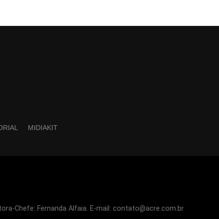
ORIAL
MIDIAKIT
tora-Chefe: Fernanda Alfaia. E-mail: contato@acre.com.br