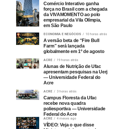
Comércio Interativo ganha
força no Brasil com a chegada
da VIVAMOMENTO ao polo
empresarial da Vila Olímpia,
em São Paulo
ECONOMIA E NEGÓCIOS
10 horas atrás
A versão beta de “Fire Bull
Farm” será lançada
globalmente em 1º de agosto
ACRE
19 horas atrás
Alunas de Nutrição de Ufac
apresentam pesquisas na Uerj
— Universidade Federal do
Acre
ACRE
3 horas atrás
Campus Floresta da Ufac
recebe nova quadra
poliesportiva — Universidade
Federal do Acre
ACRE
4 meses ago
VÍDEO: Veja o que disse