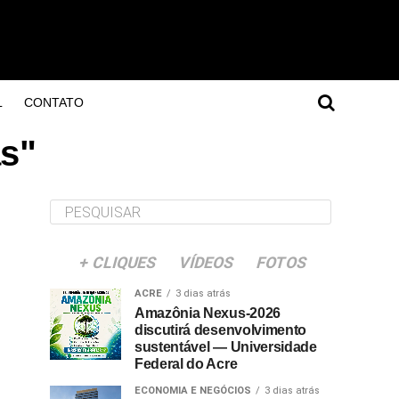
L
CONTATO
as"
+ CLIQUES
VÍDEOS
FOTOS
ACRE
3 dias atrás
Amazônia Nexus-2026
discutirá desenvolvimento
sustentável — Universidade
Federal do Acre
ECONOMIA E NEGÓCIOS
3 dias atrás