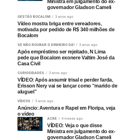
Ministra em julgamento do ex-
governador Gladson Cameli
GESTÃO BOCALOM
3 anos ago
Vídeo mostra briga entre vereadores,
motivada por pedido de R$ 340 milhões de
Bocalom
SE NÃO ROUBAR O DINHEIRO DÁ!
3 anos ago
Após empréstimo ser rejeitado, N Lima
pede que Bocalom exonere Valtim José da
Casa Civil
CURIOSIDADES
3 anos ago
VÍDEO: Após assumir trisal e perder farda,
Erisson Nery vai se lançar como “marido de
aluguel”
VÍDEOS
3 anos ago
Anúncio: Aventura e Rapel em Floripa, veja
o vídeo
ACRE
4 meses ago
VÍDEO: Veja o que disse
Ministra em julgamento do ex-
governador Gladson Cameli