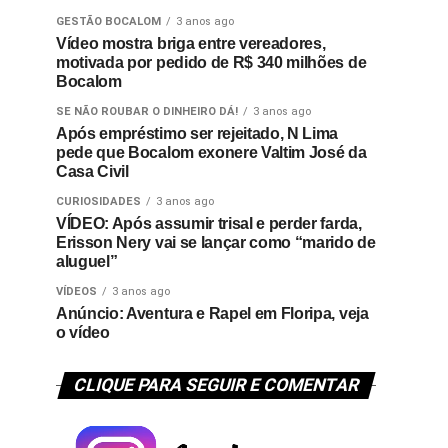
GESTÃO BOCALOM
3 anos ago
Vídeo mostra briga entre vereadores,
motivada por pedido de R$ 340 milhões de
Bocalom
SE NÃO ROUBAR O DINHEIRO DÁ!
3 anos ago
Após empréstimo ser rejeitado, N Lima
pede que Bocalom exonere Valtim José da
Casa Civil
CURIOSIDADES
3 anos ago
VÍDEO: Após assumir trisal e perder farda,
Erisson Nery vai se lançar como “marido de
aluguel”
VÍDEOS
3 anos ago
Anúncio: Aventura e Rapel em Floripa, veja
o vídeo
CLIQUE PARA SEGUIR E COMENTAR