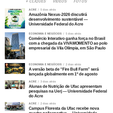
+ CLIQUES
VÍDEOS
FOTOS
ACRE
5 dias atrás
Amazônia Nexus-2026 discutirá
desenvolvimento sustentável —
Universidade Federal do Acre
ECONOMIA E NEGÓCIOS
5 dias atrás
Comércio Interativo ganha força no Brasil
com a chegada da VIVAMOMENTO ao polo
empresarial da Vila Olímpia, em São Paulo
ECONOMIA E NEGÓCIOS
2 dias atrás
A versão beta de “Fire Bull Farm” será
lançada globalmente em 1º de agosto
ACRE
3 dias atrás
Alunas de Nutrição de Ufac apresentam
pesquisas na Uerj — Universidade Federal
do Acre
ACRE
2 dias atrás
Campus Floresta da Ufac recebe nova