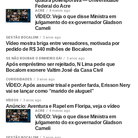
quadra poliesportiva — Universidade
Federal do Acre
ACRE
4 meses ago
VÍDEO: Veja o que disse Ministra em
julgamento do ex-governador Gladson
Cameli
GESTÃO BOCALOM
3 anos ago
Vídeo mostra briga entre vereadores, motivada por
pedido de R$ 340 milhões de Bocalom
SE NÃO ROUBAR O DINHEIRO DÁ!
3 anos ago
Após empréstimo ser rejeitado, N Lima pede que
Bocalom exonere Valtim José da Casa Civil
CURIOSIDADES
3 anos ago
VÍDEO: Após assumir trisal e perder farda, Erisson Nery
vai se lançar como “marido de aluguel”
VÍDEOS
3 anos ago
Anúncio: Aventura e Rapel em Floripa, veja o vídeo
ACRE
4 meses ago
VÍDEO: Veja o que disse Ministra em
julgamento do ex-governador Gladson
Cameli
GESTÃO BOCALOM
3 anos ago