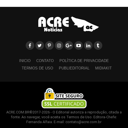
INICIO
CONTATO
POLÍTICA DE PRIVACIDADE
TERMOS DE USO
PUBLIEDITORIAL
MIDIAKIT
ACRE.COM.BR©2017-2026 - O Editorial autoriza a reprodução, citada a
fonte. Ao navegar, você aceita os Termos de Uso. Editora-Chefe:
Fernanda Alfaia. E-mail: contato@acre.com.br