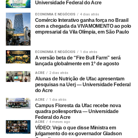
Universidade Federal do Acre
ECONOMIA E NEGÓCIOS
4 dias atrás
Comércio Interativo ganha força no Brasil
com a chegada da VIVAMOMENTO ao polo
empresarial da Vila Olímpia, em São Paulo
ECONOMIA E NEGÓCIOS
1 dia atrás
A versão beta de “Fire Bull Farm” será
lançada globalmente em 1º de agosto
ACRE
2 dias atrás
Alunas de Nutrição de Ufac apresentam
pesquisas na Uerj — Universidade Federal
do Acre
ACRE
1 dia atrás
Campus Floresta da Ufac recebe nova
quadra poliesportiva — Universidade
Federal do Acre
ACRE
4 meses ago
VÍDEO: Veja o que disse Ministra em
julgamento do ex-governador Gladson