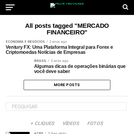
All posts tagged "MERCADO
FINANCEIRO"
ECONOMIA E NEGÓCIOS
2 anos ago
Ventury FX: Uma Plataforma Integral para Forex e
Criptomoedas Notícias de Empresas
BRASIL
5 anos ago
Algumas dicas de operações binárias que
você deve saber
MORE POSTS
+ CLIQUES
VÍDEOS
FOTOS
ACRE
3 dias atrás