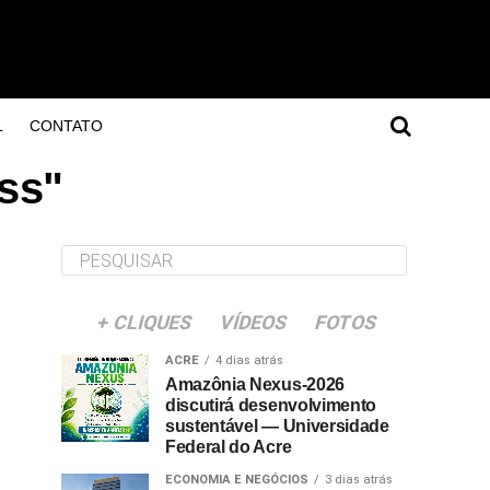
L
CONTATO
ess"
+ CLIQUES
VÍDEOS
FOTOS
ACRE
4 dias atrás
Amazônia Nexus-2026
discutirá desenvolvimento
sustentável — Universidade
Federal do Acre
ECONOMIA E NEGÓCIOS
3 dias atrás