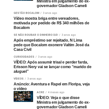
Ministra em julgamento do ex-
governador Gladson Cameli
GESTÃO BOCALOM
3 anos ago
Vídeo mostra briga entre vereadores,
motivada por pedido de R$ 340 milhões de
Bocalom
SE NÃO ROUBAR O DINHEIRO DÁ!
3 anos ago
Após empréstimo ser rejeitado, N Lima
pede que Bocalom exonere Valtim José da
Casa Civil
CURIOSIDADES
3 anos ago
VÍDEO: Após assumir trisal e perder farda,
Erisson Nery vai se lançar como “marido de
aluguel”
VÍDEOS
3 anos ago
Anúncio: Aventura e Rapel em Floripa, veja
o vídeo
ACRE
4 meses ago
VÍDEO: Veja o que disse
Ministra em julgamento do ex-
governador Gladson Cameli