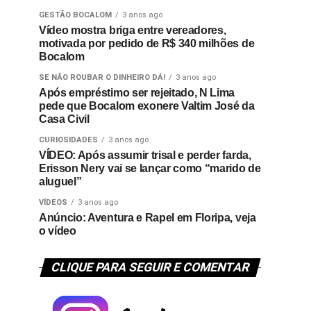
GESTÃO BOCALOM
3 anos ago
Vídeo mostra briga entre vereadores,
motivada por pedido de R$ 340 milhões de
Bocalom
SE NÃO ROUBAR O DINHEIRO DÁ!
3 anos ago
Após empréstimo ser rejeitado, N Lima
pede que Bocalom exonere Valtim José da
Casa Civil
CURIOSIDADES
3 anos ago
VÍDEO: Após assumir trisal e perder farda,
Erisson Nery vai se lançar como “marido de
aluguel”
VÍDEOS
3 anos ago
Anúncio: Aventura e Rapel em Floripa, veja
o vídeo
CLIQUE PARA SEGUIR E COMENTAR