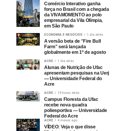
Comércio Interativo ganha
força no Brasil com a chegada
da VIVAMOMENTO ao polo
empresarial da Vila Olímpia,
em São Paulo
ECONOMIA E NEGÓCIOS
1 dia atrás
A versão beta de “Fire Bull
Farm” será lançada
globalmente em 1º de agosto
ACRE
1 dia atrás
Alunas de Nutrição de Ufac
apresentam pesquisas na Uerj
— Universidade Federal do
Acre
ACRE
19 horas atrás
Campus Floresta da Ufac
recebe nova quadra
poliesportiva — Universidade
Federal do Acre
ACRE
4 meses ago
VÍDEO: Veja o que disse