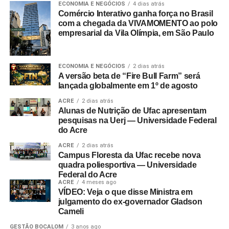
ECONOMIA E NEGÓCIOS
4 dias atrás
Comércio Interativo ganha força no Brasil
com a chegada da VIVAMOMENTO ao polo
empresarial da Vila Olímpia, em São Paulo
ECONOMIA E NEGÓCIOS
2 dias atrás
A versão beta de “Fire Bull Farm” será
lançada globalmente em 1º de agosto
ACRE
2 dias atrás
Alunas de Nutrição de Ufac apresentam
pesquisas na Uerj — Universidade Federal
do Acre
ACRE
2 dias atrás
Campus Floresta da Ufac recebe nova
quadra poliesportiva — Universidade
Federal do Acre
ACRE
4 meses ago
VÍDEO: Veja o que disse Ministra em
julgamento do ex-governador Gladson
Cameli
GESTÃO BOCALOM
3 anos ago