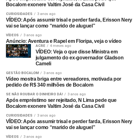
Bocalom exonere Valtim José da Casa Civil
CURIOSIDADES
3 anos ago
VÍDEO: Após assumir trisal e perder farda, Erisson Nery
vai se lançar como “marido de aluguel”
VÍDEOS
3 anos ago
Anúncio: Aventura e Rapel em Floripa, veja o vídeo
ACRE
4 meses ago
VÍDEO: Veja o que disse Ministra em
julgamento do ex-governador Gladson
Cameli
GESTÃO BOCALOM
3 anos ago
Vídeo mostra briga entre vereadores, motivada por
pedido de R$ 340 milhões de Bocalom
SE NÃO ROUBAR O DINHEIRO DÁ!
3 anos ago
Após empréstimo ser rejeitado, N Lima pede que
Bocalom exonere Valtim José da Casa Civil
CURIOSIDADES
3 anos ago
VÍDEO: Após assumir trisal e perder farda, Erisson Nery
vai se lançar como “marido de aluguel”
VÍDEOS
3 anos ago