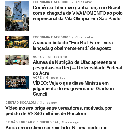
ECONOMIA E NEGÓCIOS
3 dias atrás
Comércio Interativo ganha força no Brasil
com a chegada da VIVAMOMENTO ao polo
empresarial da Vila Olímpia, em São Paulo
ECONOMIA E NEGÓCIOS
7 horas atrás
A versão beta de “Fire Bull Farm” será
lançada globalmente em 1º de agosto
ACRE
16 horas atrás
Alunas de Nutrição de Ufac apresentam
pesquisas na Uerj — Universidade Federal
do Acre
ACRE
4 meses ago
VÍDEO: Veja o que disse Ministra em
julgamento do ex-governador Gladson
Cameli
GESTÃO BOCALOM
3 anos ago
Vídeo mostra briga entre vereadores, motivada por
pedido de R$ 340 milhões de Bocalom
SE NÃO ROUBAR O DINHEIRO DÁ!
3 anos ago
Após empréstimo ser rejeitado, N Lima pede que