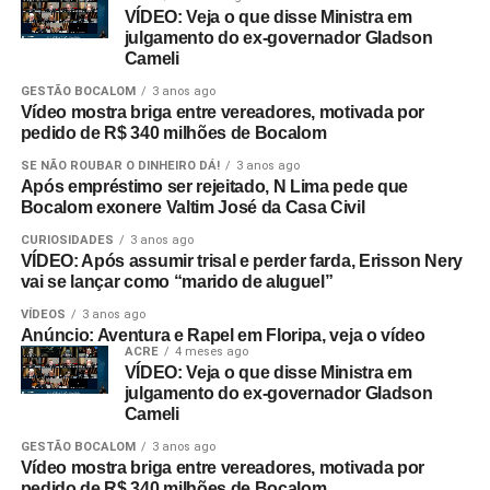
VÍDEO: Veja o que disse Ministra em
julgamento do ex-governador Gladson
Cameli
GESTÃO BOCALOM
3 anos ago
Vídeo mostra briga entre vereadores, motivada por
pedido de R$ 340 milhões de Bocalom
SE NÃO ROUBAR O DINHEIRO DÁ!
3 anos ago
Após empréstimo ser rejeitado, N Lima pede que
Bocalom exonere Valtim José da Casa Civil
CURIOSIDADES
3 anos ago
VÍDEO: Após assumir trisal e perder farda, Erisson Nery
vai se lançar como “marido de aluguel”
VÍDEOS
3 anos ago
Anúncio: Aventura e Rapel em Floripa, veja o vídeo
ACRE
4 meses ago
VÍDEO: Veja o que disse Ministra em
julgamento do ex-governador Gladson
Cameli
GESTÃO BOCALOM
3 anos ago
Vídeo mostra briga entre vereadores, motivada por
pedido de R$ 340 milhões de Bocalom