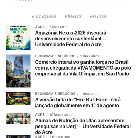
+ CLIQUES
VÍDEOS
FOTOS
ACRE
3 dias atrás
Amazônia Nexus-2026 discutirá
desenvolvimento sustentável —
Universidade Federal do Acre
ECONOMIA E NEGÓCIOS
2 dias atrás
Comércio Interativo ganha força no Brasil
com a chegada da VIVAMOMENTO ao polo
empresarial da Vila Olímpia, em São Paulo
ECONOMIA E NEGÓCIOS
1 hora atrás
A versão beta de “Fire Bull Farm” será
lançada globalmente em 1º de agosto
ACRE
10 horas atrás
Alunas de Nutrição de Ufac apresentam
pesquisas na Uerj — Universidade Federal
do Acre
ACRE
4 meses ago