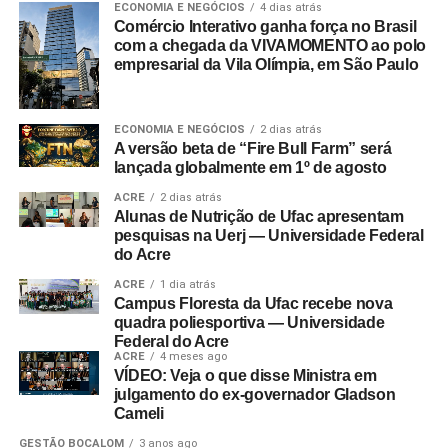
ECONOMIA E NEGÓCIOS
4 dias atrás
Comércio Interativo ganha força no Brasil
com a chegada da VIVAMOMENTO ao polo
empresarial da Vila Olímpia, em São Paulo
ECONOMIA E NEGÓCIOS
2 dias atrás
A versão beta de “Fire Bull Farm” será
lançada globalmente em 1º de agosto
ACRE
2 dias atrás
Alunas de Nutrição de Ufac apresentam
pesquisas na Uerj — Universidade Federal
do Acre
ACRE
1 dia atrás
Campus Floresta da Ufac recebe nova
quadra poliesportiva — Universidade
Federal do Acre
ACRE
4 meses ago
VÍDEO: Veja o que disse Ministra em
julgamento do ex-governador Gladson
Cameli
GESTÃO BOCALOM
3 anos ago