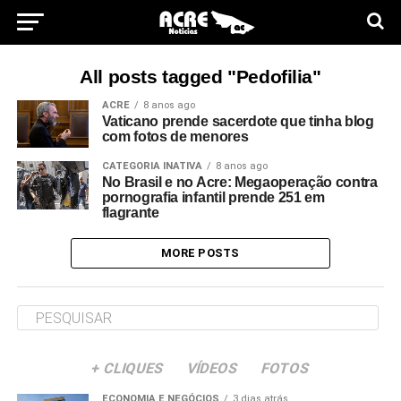
All posts tagged "Pedofilia"
ACRE
8 anos ago
Vaticano prende sacerdote que tinha blog
com fotos de menores
CATEGORIA INATIVA
8 anos ago
No Brasil e no Acre: Megaoperação contra
pornografia infantil prende 251 em
flagrante
MORE POSTS
+ CLIQUES
VÍDEOS
FOTOS
ECONOMIA E NEGÓCIOS
3 dias atrás