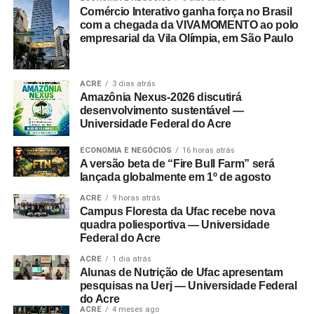
Comércio Interativo ganha força no Brasil
com a chegada da VIVAMOMENTO ao polo
empresarial da Vila Olímpia, em São Paulo
ACRE
3 dias atrás
Amazônia Nexus-2026 discutirá
desenvolvimento sustentável —
Universidade Federal do Acre
ECONOMIA E NEGÓCIOS
16 horas atrás
A versão beta de “Fire Bull Farm” será
lançada globalmente em 1º de agosto
ACRE
9 horas atrás
Campus Floresta da Ufac recebe nova
quadra poliesportiva — Universidade
Federal do Acre
ACRE
1 dia atrás
Alunas de Nutrição de Ufac apresentam
pesquisas na Uerj — Universidade Federal
do Acre
ACRE
4 meses ago