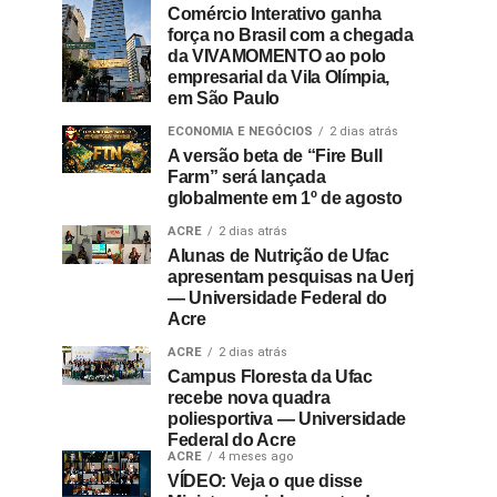
Comércio Interativo ganha
força no Brasil com a chegada
da VIVAMOMENTO ao polo
empresarial da Vila Olímpia,
em São Paulo
ECONOMIA E NEGÓCIOS
2 dias atrás
A versão beta de “Fire Bull
Farm” será lançada
globalmente em 1º de agosto
ACRE
2 dias atrás
Alunas de Nutrição de Ufac
apresentam pesquisas na Uerj
— Universidade Federal do
Acre
ACRE
2 dias atrás
Campus Floresta da Ufac
recebe nova quadra
poliesportiva — Universidade
Federal do Acre
ACRE
4 meses ago
VÍDEO: Veja o que disse