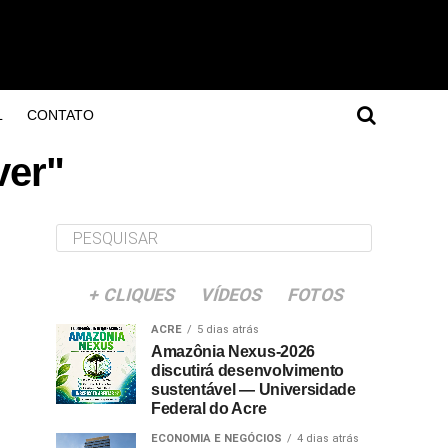
L
CONTATO
ver"
+ CLIQUES
VÍDEOS
FOTOS
ACRE
5 dias atrás
Amazônia Nexus-2026
discutirá desenvolvimento
sustentável — Universidade
Federal do Acre
ECONOMIA E NEGÓCIOS
4 dias atrás