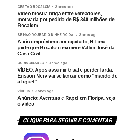
GESTÃO BOCALOM
3 anos ago
Vídeo mostra briga entre vereadores,
motivada por pedido de R$ 340 milhões de
Bocalom
SE NÃO ROUBAR O DINHEIRO DÁ!
3 anos ago
Após empréstimo ser rejeitado, N Lima
pede que Bocalom exonere Valtim José da
Casa Civil
CURIOSIDADES
3 anos ago
VÍDEO: Após assumir trisal e perder farda,
Erisson Nery vai se lançar como “marido de
aluguel”
VÍDEOS
3 anos ago
Anúncio: Aventura e Rapel em Floripa, veja
o vídeo
CLIQUE PARA SEGUIR E COMENTAR