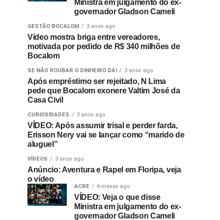
Ministra em julgamento do ex-
governador Gladson Cameli
GESTÃO BOCALOM
3 anos ago
Vídeo mostra briga entre vereadores,
motivada por pedido de R$ 340 milhões de
Bocalom
SE NÃO ROUBAR O DINHEIRO DÁ!
3 anos ago
Após empréstimo ser rejeitado, N Lima
pede que Bocalom exonere Valtim José da
Casa Civil
CURIOSIDADES
3 anos ago
VÍDEO: Após assumir trisal e perder farda,
Erisson Nery vai se lançar como “marido de
aluguel”
VÍDEOS
3 anos ago
Anúncio: Aventura e Rapel em Floripa, veja
o vídeo
ACRE
4 meses ago
VÍDEO: Veja o que disse
Ministra em julgamento do ex-
governador Gladson Cameli