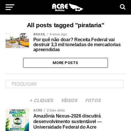
All posts tagged "pirataria"
BRASIL
8 anos ago
Por quê não doar? Receita Federal vai
destruir 3,3 mil toneladas de mercadorias
apreendidas
MORE POSTS
+ CLIQUES
VÍDEOS
FOTOS
ACRE
2 dias atrás
Amazônia Nexus-2026 discutirá
desenvolvimento sustentável —
Universidade Federal do Acre