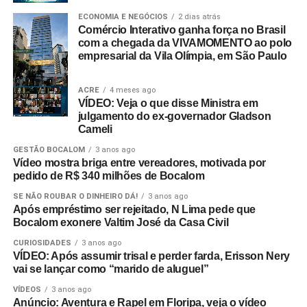
ECONOMIA E NEGÓCIOS
2 dias atrás
Comércio Interativo ganha força no Brasil
com a chegada da VIVAMOMENTO ao polo
empresarial da Vila Olímpia, em São Paulo
ACRE
4 meses ago
VÍDEO: Veja o que disse Ministra em
julgamento do ex-governador Gladson
Cameli
GESTÃO BOCALOM
3 anos ago
Vídeo mostra briga entre vereadores, motivada por
pedido de R$ 340 milhões de Bocalom
SE NÃO ROUBAR O DINHEIRO DÁ!
3 anos ago
Após empréstimo ser rejeitado, N Lima pede que
Bocalom exonere Valtim José da Casa Civil
CURIOSIDADES
3 anos ago
VÍDEO: Após assumir trisal e perder farda, Erisson Nery
vai se lançar como “marido de aluguel”
VÍDEOS
3 anos ago
Anúncio: Aventura e Rapel em Floripa, veja o vídeo