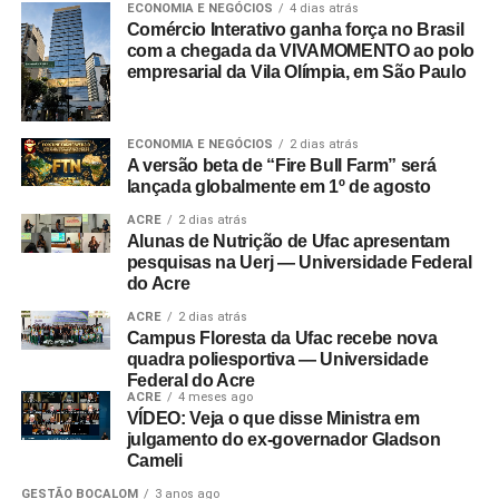
ECONOMIA E NEGÓCIOS
4 dias atrás
Comércio Interativo ganha força no Brasil
com a chegada da VIVAMOMENTO ao polo
empresarial da Vila Olímpia, em São Paulo
ECONOMIA E NEGÓCIOS
2 dias atrás
A versão beta de “Fire Bull Farm” será
lançada globalmente em 1º de agosto
ACRE
2 dias atrás
Alunas de Nutrição de Ufac apresentam
pesquisas na Uerj — Universidade Federal
do Acre
ACRE
2 dias atrás
Campus Floresta da Ufac recebe nova
quadra poliesportiva — Universidade
Federal do Acre
ACRE
4 meses ago
VÍDEO: Veja o que disse Ministra em
julgamento do ex-governador Gladson
Cameli
GESTÃO BOCALOM
3 anos ago