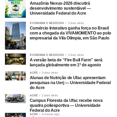
Amazônia Nexus-2026 discutirá
desenvolvimento sustentável —
Universidade Federal do Acre
ECONOMIA E NEGÓCIOS
5 dias atrás
Comércio Interativo ganha força no Brasil
com a chegada da VIVAMOMENTO ao polo
empresarial da Vila Olímpia, em São Paulo
ECONOMIA E NEGÓCIOS
2 dias atrás
A versão beta de “Fire Bull Farm” será
lançada globalmente em 1º de agosto
ACRE
3 dias atrás
Alunas de Nutrição de Ufac apresentam
pesquisas na Uerj — Universidade Federal
do Acre
ACRE
2 dias atrás
Campus Floresta da Ufac recebe nova
quadra poliesportiva — Universidade
Federal do Acre
ACRE
4 meses ago