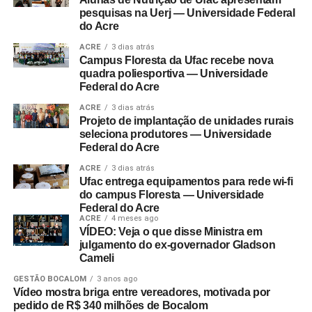
pesquisas na Uerj — Universidade Federal
do Acre
ACRE
3 dias atrás
Campus Floresta da Ufac recebe nova
quadra poliesportiva — Universidade
Federal do Acre
ACRE
3 dias atrás
Projeto de implantação de unidades rurais
seleciona produtores — Universidade
Federal do Acre
ACRE
3 dias atrás
Ufac entrega equipamentos para rede wi-fi
do campus Floresta — Universidade
Federal do Acre
ACRE
4 meses ago
VÍDEO: Veja o que disse Ministra em
julgamento do ex-governador Gladson
Cameli
GESTÃO BOCALOM
3 anos ago
Vídeo mostra briga entre vereadores, motivada por
pedido de R$ 340 milhões de Bocalom