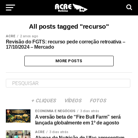
All posts tagged "recurso"
ACRE
2 anos ago
Revisão do FGTS: recurso pede correção retroativa –
17/10/2024 – Mercado
MORE POSTS
+ CLIQUES
VÍDEOS
FOTOS
ECONOMIA E NEGÓCIOS
3 dias atrás
A versão beta de “Fire Bull Farm” será
lançada globalmente em 1º de agosto
ACRE
3 dias atrás
Alunas de Nutrição de Ufac apresentam