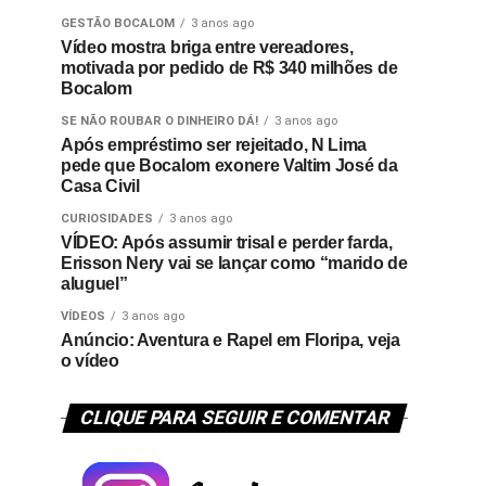
GESTÃO BOCALOM
3 anos ago
Vídeo mostra briga entre vereadores,
motivada por pedido de R$ 340 milhões de
Bocalom
SE NÃO ROUBAR O DINHEIRO DÁ!
3 anos ago
Após empréstimo ser rejeitado, N Lima
pede que Bocalom exonere Valtim José da
Casa Civil
CURIOSIDADES
3 anos ago
VÍDEO: Após assumir trisal e perder farda,
Erisson Nery vai se lançar como “marido de
aluguel”
VÍDEOS
3 anos ago
Anúncio: Aventura e Rapel em Floripa, veja
o vídeo
CLIQUE PARA SEGUIR E COMENTAR