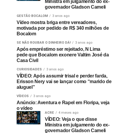
Ministra em julgamento do ex-
governador Gladson Cameli
GESTÃO BOCALOM
3 anos ago
Vídeo mostra briga entre vereadores,
motivada por pedido de R$ 340 milhões de
Bocalom
SE NÃO ROUBAR O DINHEIRO DÁ!
3 anos ago
Após empréstimo ser rejeitado, N Lima
pede que Bocalom exonere Valtim José da
Casa Civil
CURIOSIDADES
3 anos ago
VÍDEO: Após assumir trisal e perder farda,
Erisson Nery vai se lançar como “marido de
aluguel”
VÍDEOS
3 anos ago
Anúncio: Aventura e Rapel em Floripa, veja
o vídeo
ACRE
4 meses ago
VÍDEO: Veja o que disse
Ministra em julgamento do ex-
governador Gladson Cameli