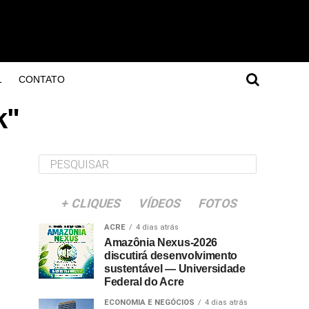
L
CONTATO
k"
+ CLIQUES
VÍDEOS
FOTOS
ACRE
4 dias atrás
Amazônia Nexus-2026
discutirá desenvolvimento
sustentável — Universidade
Federal do Acre
ECONOMIA E NEGÓCIOS
4 dias atrás