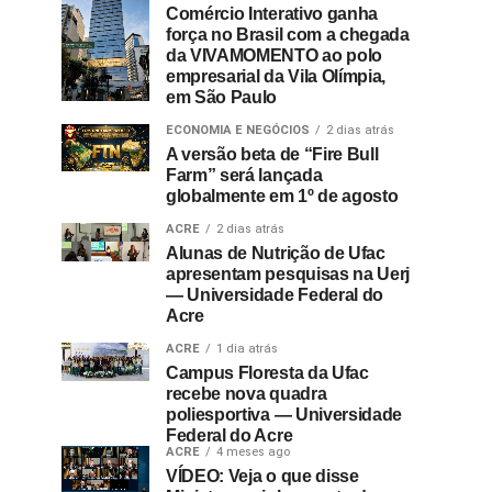
Comércio Interativo ganha
força no Brasil com a chegada
da VIVAMOMENTO ao polo
empresarial da Vila Olímpia,
em São Paulo
ECONOMIA E NEGÓCIOS
2 dias atrás
A versão beta de “Fire Bull
Farm” será lançada
globalmente em 1º de agosto
ACRE
2 dias atrás
Alunas de Nutrição de Ufac
apresentam pesquisas na Uerj
— Universidade Federal do
Acre
ACRE
1 dia atrás
Campus Floresta da Ufac
recebe nova quadra
poliesportiva — Universidade
Federal do Acre
ACRE
4 meses ago
VÍDEO: Veja o que disse