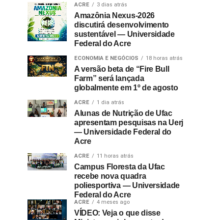
ACRE
3 dias atrás
Amazônia Nexus-2026
discutirá desenvolvimento
sustentável — Universidade
Federal do Acre
ECONOMIA E NEGÓCIOS
18 horas atrás
A versão beta de “Fire Bull
Farm” será lançada
globalmente em 1º de agosto
ACRE
1 dia atrás
Alunas de Nutrição de Ufac
apresentam pesquisas na Uerj
— Universidade Federal do
Acre
ACRE
11 horas atrás
Campus Floresta da Ufac
recebe nova quadra
poliesportiva — Universidade
Federal do Acre
ACRE
4 meses ago
VÍDEO: Veja o que disse