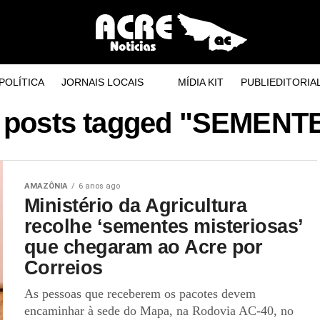
POLÍTICA
JORNAIS LOCAIS
MÍDIA KIT
PUBLIEDITORIA
l posts tagged "SEMENT
AMAZÔNIA
6 anos ago
Ministério da Agricultura
recolhe ‘sementes misteriosas’
que chegaram ao Acre por
Correios
As pessoas que receberem os pacotes devem
encaminhar à sede do Mapa, na Rodovia AC-40, no