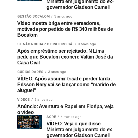
Ministra em julgamento do ex-
governador Gladson Cameli
GESTÃO BOCALOM
3 anos ago
Vídeo mostra briga entre vereadores,
motivada por pedido de R$ 340 milhões de
Bocalom
SE NÃO ROUBAR O DINHEIRO DÁ!
3 anos ago
Após empréstimo ser rejeitado, N Lima
pede que Bocalom exonere Valtim José da
Casa Civil
CURIOSIDADES
3 anos ago
VÍDEO: Após assumir trisal e perder farda,
Erisson Nery vai se lançar como “marido de
aluguel”
VÍDEOS
3 anos ago
Anúncio: Aventura e Rapel em Floripa, veja
o vídeo
ACRE
4 meses ago
VÍDEO: Veja o que disse
Ministra em julgamento do ex-
governador Gladson Cameli