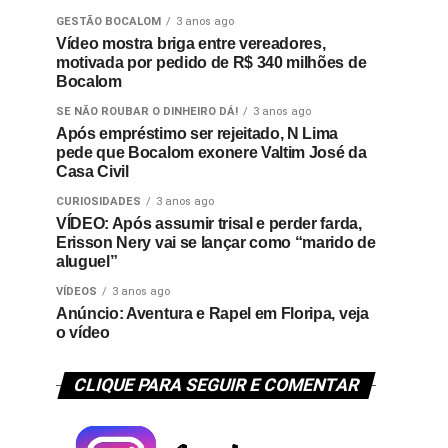
GESTÃO BOCALOM
3 anos ago
Vídeo mostra briga entre vereadores,
motivada por pedido de R$ 340 milhões de
Bocalom
SE NÃO ROUBAR O DINHEIRO DÁ!
3 anos ago
Após empréstimo ser rejeitado, N Lima
pede que Bocalom exonere Valtim José da
Casa Civil
CURIOSIDADES
3 anos ago
VÍDEO: Após assumir trisal e perder farda,
Erisson Nery vai se lançar como “marido de
aluguel”
VÍDEOS
3 anos ago
Anúncio: Aventura e Rapel em Floripa, veja
o vídeo
CLIQUE PARA SEGUIR E COMENTAR