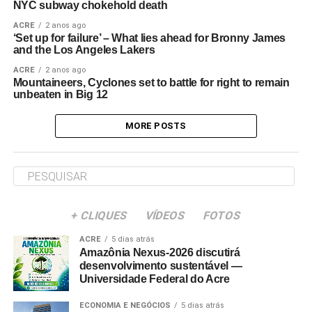
NYC subway chokehold death
ACRE
2 anos ago
‘Set up for failure’ – What lies ahead for Bronny James
and the Los Angeles Lakers
ACRE
2 anos ago
Mountaineers, Cyclones set to battle for right to remain
unbeaten in Big 12
MORE POSTS
+ CLIQUES
VÍDEOS
FOTOS
ACRE
5 dias atrás
Amazônia Nexus-2026 discutirá
desenvolvimento sustentável —
Universidade Federal do Acre
ECONOMIA E NEGÓCIOS
5 dias atrás