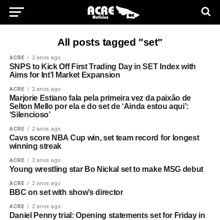
All posts tagged "set"
ACRE
2 anos ago
SNPS to Kick Off First Trading Day in SET Index with
Aims for Int’l Market Expansion
ACRE
2 anos ago
Marjorie Estiano fala pela primeira vez da paixão de
Selton Mello por ela e do set de ‘Ainda estou aqui’:
‘Silencioso’
ACRE
2 anos ago
Cavs score NBA Cup win, set team record for longest
winning streak
ACRE
2 anos ago
Young wrestling star Bo Nickal set to make MSG debut
ACRE
2 anos ago
BBC on set with show’s director
ACRE
2 anos ago
Daniel Penny trial: Opening statements set for Friday in