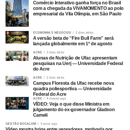
Comércio Interativo ganha força no Brasil
com a chegada da VIVAMOMENTO ao polo
empresarial da Vila Olímpia, em São Paulo
ECONOMIA E NEGÓCIOS
2 dias atrás
A versão beta de “Fire Bull Farm” será
lançada globalmente em 1º de agosto
ACRE
3 dias atrás
Alunas de Nutrição de Ufac apresentam
pesquisas na Uerj — Universidade Federal
do Acre
ACRE
2 dias atrás
Campus Floresta da Ufac recebe nova
quadra poliesportiva — Universidade
Federal do Acre
ACRE
4 meses ago
VÍDEO: Veja o que disse Ministra em
julgamento do ex-governador Gladson
Cameli
GESTÃO BOCALOM
3 anos ago
Vídeo mostra briga entre vereadores, motivada por