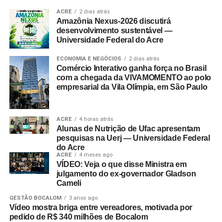
ACRE
2 dias atrás
Amazônia Nexus-2026 discutirá
desenvolvimento sustentável —
Universidade Federal do Acre
ECONOMIA E NEGÓCIOS
2 dias atrás
Comércio Interativo ganha força no Brasil
com a chegada da VIVAMOMENTO ao polo
empresarial da Vila Olímpia, em São Paulo
ACRE
4 horas atrás
Alunas de Nutrição de Ufac apresentam
pesquisas na Uerj — Universidade Federal
do Acre
ACRE
4 meses ago
VÍDEO: Veja o que disse Ministra em
julgamento do ex-governador Gladson
Cameli
GESTÃO BOCALOM
3 anos ago
Vídeo mostra briga entre vereadores, motivada por
pedido de R$ 340 milhões de Bocalom