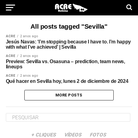
All posts tagged "Sevilla"
ACRE
2 anos ago
Jesús Navas: ‘I’m stopping because I have to. I’m happy
with what I’ve achieved’ | Sevilla
ACRE
2 anos ago
Preview: Sevilla vs. Osasuna – prediction, team news,
lineups
ACRE
2 anos ago
Qué hacer en Sevilla hoy, lunes 2 de diciembre de 2024
MORE POSTS
+ CLIQUES
VÍDEOS
FOTOS