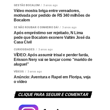
GESTÃO BOCALOM
3 anos ago
Vídeo mostra briga entre vereadores,
motivada por pedido de R$ 340 milhões de
Bocalom
SE NÃO ROUBAR O DINHEIRO DÁ!
3 anos ago
Após empréstimo ser rejeitado, N Lima
pede que Bocalom exonere Valtim José da
Casa Civil
CURIOSIDADES
3 anos ago
VÍDEO: Após assumir trisal e perder farda,
Erisson Nery vai se lançar como “marido de
aluguel”
VÍDEOS
3 anos ago
Anúncio: Aventura e Rapel em Floripa, veja
o vídeo
CLIQUE PARA SEGUIR E COMENTAR