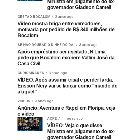
Ministra em julgamento do ex-
governador Gladson Cameli
GESTÃO BOCALOM
3 anos ago
Vídeo mostra briga entre vereadores,
motivada por pedido de R$ 340 milhões de
Bocalom
SE NÃO ROUBAR O DINHEIRO DÁ!
3 anos ago
Após empréstimo ser rejeitado, N Lima
pede que Bocalom exonere Valtim José da
Casa Civil
CURIOSIDADES
3 anos ago
VÍDEO: Após assumir trisal e perder farda,
Erisson Nery vai se lançar como “marido de
aluguel”
VÍDEOS
3 anos ago
Anúncio: Aventura e Rapel em Floripa, veja
o vídeo
ACRE
4 meses ago
VÍDEO: Veja o que disse
Ministra em julgamento do ex-
governador Gladson Cameli