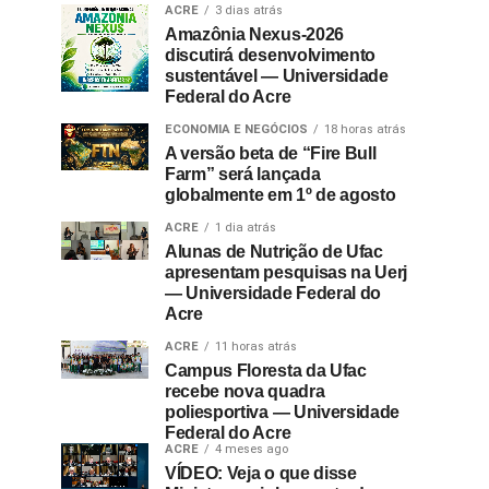
ACRE
3 dias atrás
Amazônia Nexus-2026
discutirá desenvolvimento
sustentável — Universidade
Federal do Acre
ECONOMIA E NEGÓCIOS
18 horas atrás
A versão beta de “Fire Bull
Farm” será lançada
globalmente em 1º de agosto
ACRE
1 dia atrás
Alunas de Nutrição de Ufac
apresentam pesquisas na Uerj
— Universidade Federal do
Acre
ACRE
11 horas atrás
Campus Floresta da Ufac
recebe nova quadra
poliesportiva — Universidade
Federal do Acre
ACRE
4 meses ago
VÍDEO: Veja o que disse