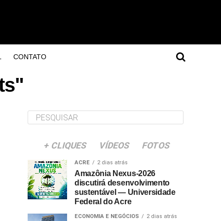
L
CONTATO
ts"
+ CLIQUES
VÍDEOS
FOTOS
ACRE
2 dias atrás
Amazônia Nexus-2026
discutirá desenvolvimento
sustentável — Universidade
Federal do Acre
ECONOMIA E NEGÓCIOS
2 dias atrás