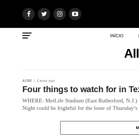
INÍCIO
Al
ACRE
2 anos ago
Four things to watch for in T
WHERE: MetLife Stadium (East Rutherford, N.J.
Night could be frightful for the loser of Thursday’
M