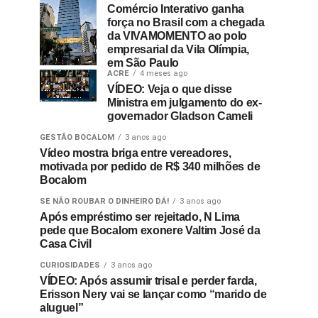
Comércio Interativo ganha
força no Brasil com a chegada
da VIVAMOMENTO ao polo
empresarial da Vila Olímpia,
em São Paulo
ACRE
4 meses ago
VÍDEO: Veja o que disse
Ministra em julgamento do ex-
governador Gladson Cameli
GESTÃO BOCALOM
3 anos ago
Vídeo mostra briga entre vereadores,
motivada por pedido de R$ 340 milhões de
Bocalom
SE NÃO ROUBAR O DINHEIRO DÁ!
3 anos ago
Após empréstimo ser rejeitado, N Lima
pede que Bocalom exonere Valtim José da
Casa Civil
CURIOSIDADES
3 anos ago
VÍDEO: Após assumir trisal e perder farda,
Erisson Nery vai se lançar como “marido de
aluguel”