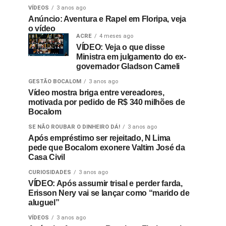
VÍDEOS
3 anos ago
Anúncio: Aventura e Rapel em Floripa, veja
o vídeo
ACRE
4 meses ago
VÍDEO: Veja o que disse
Ministra em julgamento do ex-
governador Gladson Cameli
GESTÃO BOCALOM
3 anos ago
Vídeo mostra briga entre vereadores,
motivada por pedido de R$ 340 milhões de
Bocalom
SE NÃO ROUBAR O DINHEIRO DÁ!
3 anos ago
Após empréstimo ser rejeitado, N Lima
pede que Bocalom exonere Valtim José da
Casa Civil
CURIOSIDADES
3 anos ago
VÍDEO: Após assumir trisal e perder farda,
Erisson Nery vai se lançar como “marido de
aluguel”
VÍDEOS
3 anos ago