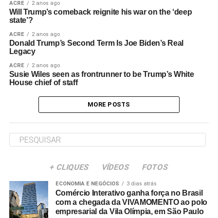
ACRE
2 anos ago
Will Trump’s comeback reignite his war on the ‘deep
state’?
ACRE
2 anos ago
Donald Trump’s Second Term Is Joe Biden’s Real
Legacy
ACRE
2 anos ago
Susie Wiles seen as frontrunner to be Trump’s White
House chief of staff
MORE POSTS
+ CLIQUES
VÍDEOS
FOTOS
ECONOMIA E NEGÓCIOS
3 dias atrás
Comércio Interativo ganha força no Brasil
com a chegada da VIVAMOMENTO ao polo
empresarial da Vila Olímpia, em São Paulo