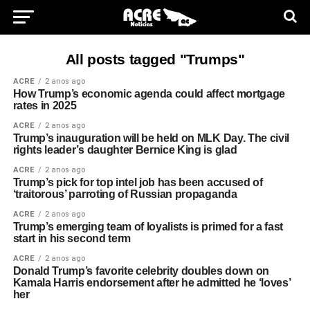
All posts tagged "Trumps"
ACRE
2 anos ago
How Trump’s economic agenda could affect mortgage
rates in 2025
ACRE
2 anos ago
Trump’s inauguration will be held on MLK Day. The civil
rights leader’s daughter Bernice King is glad
ACRE
2 anos ago
Trump’s pick for top intel job has been accused of
‘traitorous’ parroting of Russian propaganda
ACRE
2 anos ago
Trump’s emerging team of loyalists is primed for a fast
start in his second term
ACRE
2 anos ago
Donald Trump’s favorite celebrity doubles down on
Kamala Harris endorsement after he admitted he ‘loves’
her