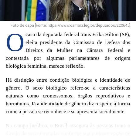
Foto de capa [Fonte: https://www.camara.leg.br/deputados/220645]
O
caso da deputada federal trans Erika Hilton (SP),
eleita presidente da Comissão de Defesa dos
Direitos da Mulher na Câmara Federal e
contestada por algumas parlamentares de origem
biológica feminina, merece reflexão.
Há distinção entre condição biológica e identidade de
gênero. O sexo biológico refere-se a características
naturais como cromossomos, órgãos reprodutivos e
hormônios. Já a identidade de gênero diz respeito à forma
como a pessoa se reconhece e se apresenta socialmente.
No campo jurídico, o Brasil assegura às pessoas trans o
direito de serem tratadas conforme sua autopercepção de