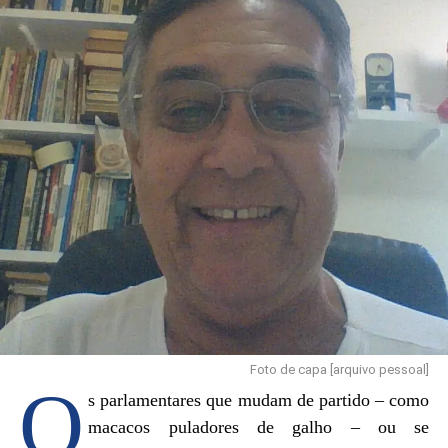
ainda constitui uma situação particular, não uma regra.
Por outro lado, é compreensível que muitas mulheres se
sintam desconfortáveis em dividir espaços íntimos, como
banheiros, com pessoas trans.
Representantes do movimento LGBTQIA+ afirmam que
os seres humanos são complexos. Outros, porém,
questionam se não seria mais complexo o pensamento de
quem rejeita sua própria condição biológica. É evidente
que psicologicamente ninguém é igual.
A sociedade brasileira, composta por mais de 221 milhões
de habitantes, não foi consultada sobre o reconhecimento
das mulheres trans. O que existe é uma construção
Foto de capa [arquivo pessoal]
jurídica que garante seus direitos. Trata-se, portanto, de
O
uma minoria socialmente reconhecida.
s parlamentares que mudam de partido – como
macacos puladores de galho – ou se
Se alguém se identificar psicologicamente como uma