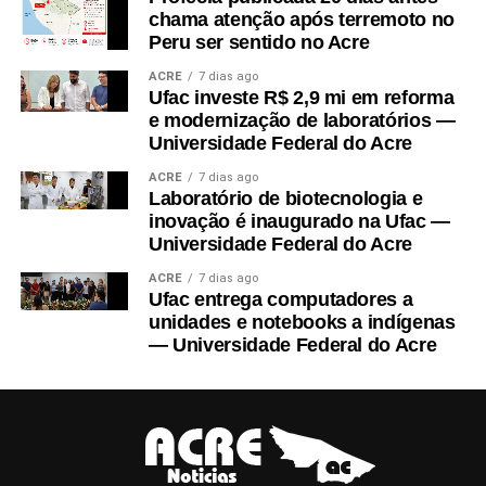
chama atenção após terremoto no
Peru ser sentido no Acre
Plenário da Câmara: deputados aprovaram reajustes a
ACRE
7 dias ago
Ufac investe R$ 2,9 mi em reforma
servidores da Casa e do Senado Foto: Carlos
e modernização de laboratórios —
Moura/Agência Senado
Universidade Federal do Acre
ACRE
7 dias ago
A votação dessas duas propostas foi definida na reunião
Laboratório de biotecnologia e
inovação é inaugurado na Ufac —
de líderes feita na manhã desta terça-feira, 3, e passou
Universidade Federal do Acre
também pela aprovação de outro projeto que cria
ACRE
7 dias ago
institutos federais de ensino – um deles em Patos (PB),
Ufac entrega computadores a
cidade de nascimento e reduto eleitoral de
Hugo
unidades e notebooks a indígenas
Motta
(Republicanos-PB).
— Universidade Federal do Acre
.
O primeiro projeto de autoria da Mesa Diretora,
presidida Motta, cria Gratificação de Desempenho e
Alinhamento Estratégico (GDAE), correspondente ao