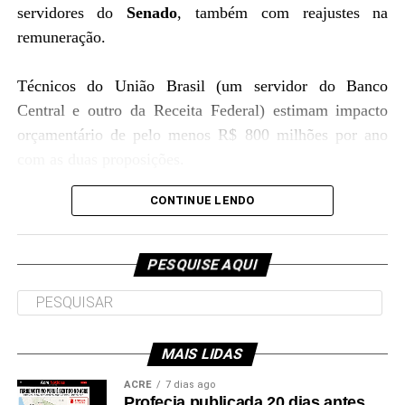
servidores do
Senado
, também com reajustes na
remuneração.
.
Técnicos do União Brasil (um servidor do Banco
Central e outro da Receita Federal) estimam impacto
orçamentário de pelo menos R$ 800 milhões por ano
com as duas proposições.
.
CONTINUE LENDO
PESQUISE AQUI
MAIS LIDAS
ACRE
7 dias ago
Profecia publicada 20 dias antes