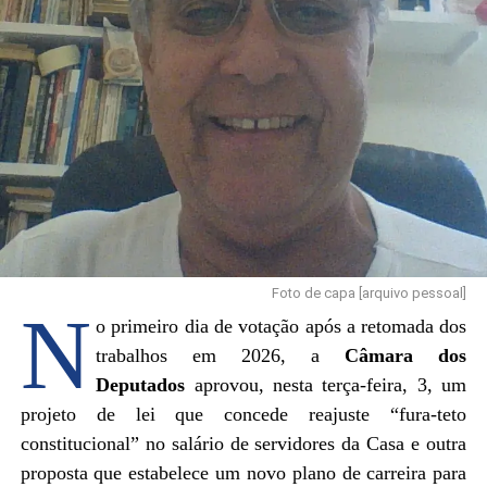
fez falta ao país.
.
As próximas eleições são a oportunidade para os
eleitores moralizarem o Legislativo, elegendo apenas
candidatos novos, sem os vícios da velha política, que
tenham conduta ilibada e boa formação cultural. Por
outro lado, diga não à reeleição política, aos trocadores
de partidos, aos que interromperam o mandato para
exercer cargos nos governos, e àqueles que já sofreram
condenação na Justiça ou punição no Conselho de Ética
Foto de capa [arquivo pessoal]
do Legislativo.
N
o primeiro dia de votação após a retomada dos
.
trabalhos em 2026, a
Câmara dos
Júlio César Cardoso
Deputados
aprovou, nesta terça-feira, 3, um
Servidor federal aposentado
projeto de lei que concede reajuste “fura-teto
Balneário Camboriú-SC
constitucional” no salário de servidores da Casa e outra
proposta que estabelece um novo plano de carreira para