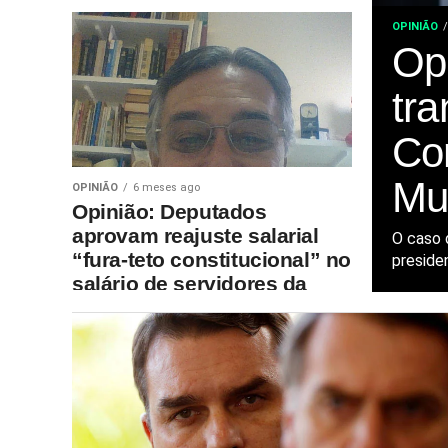
OPINIÃO
Op
tr
Co
Mu
OPINIÃO
6 meses ago
Opinião: Deputados
aprovam reajuste salarial
O caso d
“fura-teto constitucional” no
preside
salário de servidores da
Câmara e do Senado após
volta do recesso