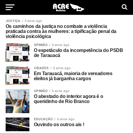
JUSTIÇA
5 anos ago
Os caminhos da justiça no combate a violência
praticada contra às mulheres: a tipificação penal da
violência psicológica
OPINIÃO
6 anos ago
O espetáculo da incompetência do PSDB
de Tarauacá
CIDADES
6 anos ago
Em Tarauacá, maioria de vereadores
eleitos já barganha cargos
OPINIÃO
6 anos ago
O abestado do interior agora é o
queridinho de Rio Branco
EDUCAÇÃO
6 anos ago
Ouvindo os outros ais !