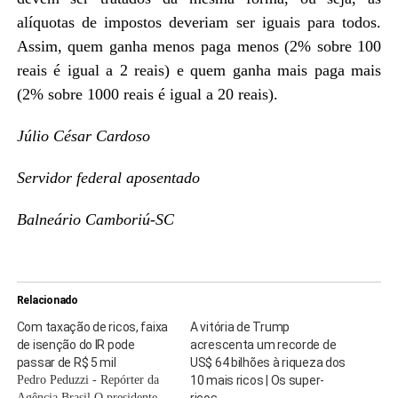
alíquotas de impostos deveriam ser iguais para todos.
Assim, quem ganha menos paga menos (2% sobre 100
reais é igual a 2 reais) e quem ganha mais paga mais
(2% sobre 1000 reais é igual a 20 reais).
Júlio César Cardoso
Servidor federal aposentado
Balneário Camboriú-SC
Relacionado
Com taxação de ricos, faixa
A vitória de Trump
de isenção do IR pode
acrescenta um recorde de
passar de R$ 5 mil
US$ 64 bilhões à riqueza dos
Pedro Peduzzi - Repórter da
10 mais ricos | Os super-
Agência Brasil O presidente
ricos