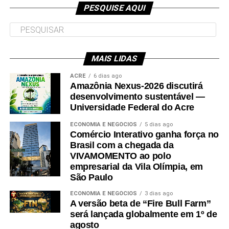
PESQUISE AQUI
MAIS LIDAS
ACRE
6 dias ago
Amazônia Nexus-2026 discutirá
desenvolvimento sustentável —
Universidade Federal do Acre
Plenário da Câmara: deputados aprovaram reajustes a
ECONOMIA E NEGÓCIOS
5 dias ago
Comércio Interativo ganha força no
servidores da Casa e do Senado Foto: Carlos
Brasil com a chegada da
Moura/Agência Senado
VIVAMOMENTO ao polo
empresarial da Vila Olímpia, em
São Paulo
A votação dessas duas propostas foi definida na reunião
de líderes feita na manhã desta terça-feira, 3, e passou
ECONOMIA E NEGÓCIOS
3 dias ago
A versão beta de “Fire Bull Farm”
também pela aprovação de outro projeto que cria
será lançada globalmente em 1º de
institutos federais de ensino – um deles em Patos (PB),
agosto