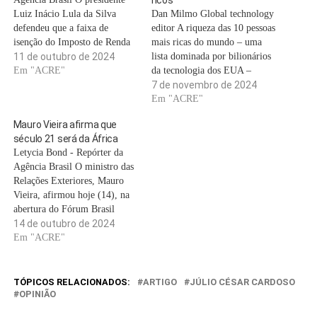
Luiz Inácio Lula da Silva
Dan Milmo Global technology
defendeu que a faixa de
editor A riqueza das 10 pessoas
isenção do Imposto de Renda
mais ricas do mundo – uma
para Pessoa Física (IPRF) seja
11 de outubro de 2024
lista dominada por bilionários
ainda maior do que a dos R$ 5
Em "ACRE"
da tecnologia dos EUA –
mil prometidos para seu
aumentou num montante
7 de novembro de 2024
governo durante a campanha
recorde após a vitória de
Em "ACRE"
presidencial. Segundo Lula, a
Donald Trump nas eleições
Mauro Vieira afirma que
ampliação…
presidenciais, de acordo com
século 21 será da África
um índice amplamente
Letycia Bond - Repórter da
citado.O Índice de bilionários
Agência Brasil O ministro das
da Bloomberg…
Relações Exteriores, Mauro
Vieira, afirmou hoje (14), na
abertura do Fórum Brasil
África 2024, em São Paulo,
14 de outubro de 2024
que o século 21 será da África
Em "ACRE"
e destacou que um acordo
multilateral entre bancos de
desenvolvimento deverá ser
TÓPICOS RELACIONADOS:
ARTIGO
JÚLIO CÉSAR CARDOSO
selado em breve.
OPINIÃO
Promovido…