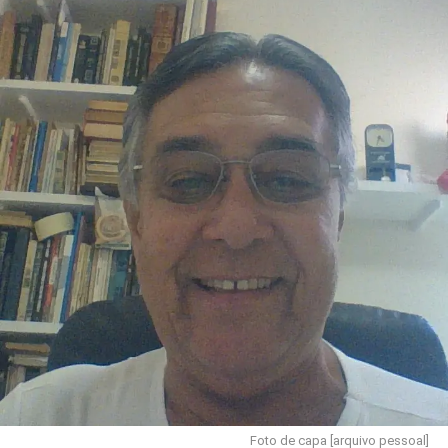
incessante pela reeleição e por cargos demonstra que,
para muitos, a política deixou de ser a casa do povo e
tornou-se um negócio.
.
Convém lembrar aos que se consideram úteis
e insubstituíveis à política que o cemitério guarda uma
legião de ex-políticos esquecidos, cuja ausência jamais
fez falta ao país.
.
As próximas eleições são a oportunidade para os
eleitores moralizarem o Legislativo, elegendo apenas
candidatos novos, sem os vícios da velha política, que
tenham conduta ilibada e boa formação cultural. Por
outro lado, diga não à reeleição política, aos trocadores
de partidos, aos que interromperam o mandato para
exercer cargos nos governos, e àqueles que já sofreram
condenação na Justiça ou punição no Conselho de Ética
Foto de capa [arquivo pessoal]