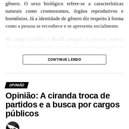
gênero. O sexo biológico refere-se a características
naturais como cromossomos, órgãos reprodutivos e
hormônios. Já a identidade de gênero diz respeito à forma
como a pessoa se reconhece e se apresenta socialmente.
No campo jurídico, o Brasil assegura às pessoas trans o
direito de serem tratadas conforme sua autopercepção de
gênero. Isso significa que, legalmente, uma mulher trans
CONTINUE LENDO
é reconhecida como mulher — embora essa definição não
corresponda à esfera biológica.
É legítimo — e não proibido — que algumas pessoas não
OPINIÃO
se sintam representadas por indivíduos trans, como
Opinião: A ciranda troca de
demonstrou a deputada federal Chris Tonietto (RJ).
partidos e a busca por cargos
O bom senso sugere que cargos de representação
públicos
feminina sejam ocupados por mulheres de origem
biológica feminina, e o mesmo princípio poderia valer