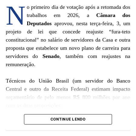
do Legislativo.
N
o primeiro dia de votação após a retomada dos
.
trabalhos em 2026, a
Câmara dos
Júlio César Cardoso
Deputados
aprovou, nesta terça-feira, 3, um
Servidor federal aposentado
projeto de lei que concede reajuste “fura-teto
Balneário Camboriú-SC
constitucional” no salário de servidores da Casa e outra
proposta que estabelece um novo plano de carreira para
servidores do
Senado
, também com reajustes na
remuneração.
.
Técnicos do União Brasil (um servidor do Banco
Central e outro da Receita Federal) estimam impacto
orçamentário de pelo menos R$ 800 milhões por ano
com as duas proposições.
.
CONTINUE LENDO