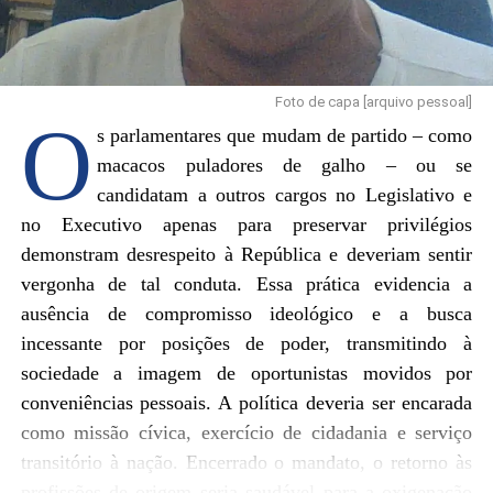
A sociedade brasileira, composta por mais de 221 milhões
de habitantes, não foi consultada sobre o reconhecimento
das mulheres trans. O que existe é uma construção
Foto de capa [arquivo pessoal]
jurídica que garante seus direitos. Trata-se, portanto, de
O
uma minoria socialmente reconhecida.
s parlamentares que mudam de partido – como
macacos puladores de galho – ou se
Se alguém se identificar psicologicamente como uma
candidatam a outros cargos no Legislativo e
loba, por exemplo, não há obrigação de aceitarmos essa
no Executivo apenas para preservar privilégios
identidade no convívio social. O argumento filosófico de
demonstram desrespeito à República e deveriam sentir
que “tudo muda”, inspirado em Heráclito, é apenas uma
vergonha de tal conduta. Essa prática evidencia a
perspectiva entre tantas. Ou seja, um ponto de vista.
ausência de compromisso ideológico e a busca
incessante por posições de poder, transmitindo à
Mudanças de paradigmas sociais não podem ignorar o
sociedade a imagem de oportunistas movidos por
equilíbrio e a natureza humana: para muitos, homem
conveniências pessoais. A política deveria ser encarada
continua sendo homem e mulher continua sendo mulher.
como missão cívica, exercício de cidadania e serviço
Ou seja, a base biológica deve ser considerada.
transitório à nação. Encerrado o mandato, o retorno às
Filosofar como se houvesse obrigação de aceitar todas as
profissões de origem seria saudável para a oxigenação