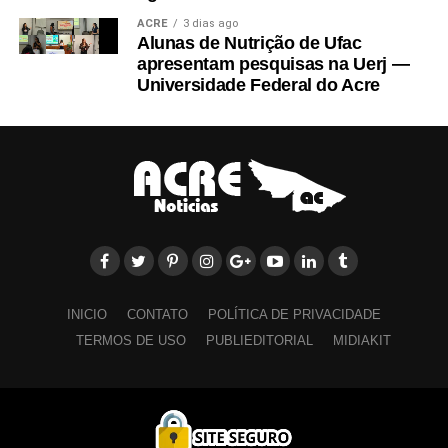
cidade de nascimento e reduto eleitoral de
Hugo
ACRE
3 dias ago
Motta
(Republicanos-PB).
Alunas de Nutrição de Ufac
apresentam pesquisas na Uerj —
Universidade Federal do Acre
.
O primeiro projeto de autoria da Mesa Diretora,
presidida Motta, cria Gratificação de Desempenho e
Alinhamento Estratégico (GDAE), correspondente ao
percentual mínimo de 40% e máximo de 100%,
incidentes sobre o maior vencimento básico do
respectivo cargo efetivo ocupado pelo servidor.
.
Essa gratificação concede um dia de licença para cada
INICIO
CONTATO
POLÍTICA DE PRIVACIDADE
três dias de trabalho. Essa concessão pode ser feita por
TERMOS DE USO
PUBLIEDITORIAL
MIDIAKIT
até dez vezes por mês, com possibilidade de um
recebimento em dinheiro em vez da licença. Com isso,
o salário de altos funcionários da Câmara pode chegar a
aproximadamente R$ 77 mil – casos dos consultores do