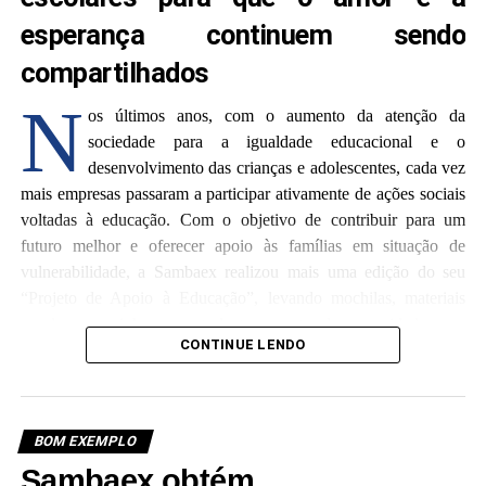
esperança continuem sendo
compartilhados
N
os últimos anos, com o aumento da atenção da
sociedade para a igualdade educacional e o
desenvolvimento das crianças e adolescentes, cada vez
mais empresas passaram a participar ativamente de ações sociais
voltadas à educação. Com o objetivo de contribuir para um
futuro melhor e oferecer apoio às famílias em situação de
vulnerabilidade, a Sambaex realizou mais uma edição do seu
“Projeto de Apoio à Educação”, levando mochilas, materiais
escolares e carinho para estudantes carentes da comunidade.
CONTINUE LENDO
De acordo com informações da organização, esta ação
beneficente foi direcionada principalmente a estudantes de
famílias com dificuldades financeiras. A equipe de voluntários da
BOM EXEMPLO
Sambaex visitou comunidades locais em parceria com escolas,
Sambaex obtém
organizações sociais e representantes comunitários, realizando