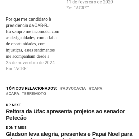
11 de fevereiro de 2020
Em "ACRE"
Por que me candidato à
presidência da OAB-RJ
Eu sempre me incomodei com
as desigualdades, com a falta
de oportunidades, com
injustiças, esses sentimentos
me acompanham desde a
minha formação. Quando
25 de novembro de 2024
iniciei na profissão, vivenciei
Em "ACRE"
os desafios de quem está
começando, as dores de quem
vive da profissão e percebi a
TÓPICOS RELACIONADOS:
ADVOCACIA
CAPA
responsabilidade de carregar
CAPA. TERREMOTO
sobre os meus ombros…
UP NEXT
Reitora da Ufac apresenta projetos ao senador
Petecão
DON'T MISS
Gladson leva alegria, presentes e Papai Noel para