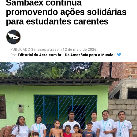
Sambaex continua
promovendo ações solidárias
para estudantes carentes
PUBLICADO
3 meses atrás
em
12 de maio de 2026
Por:
Editorial do Acre.com.br - Da Amazônia para o Mundo!