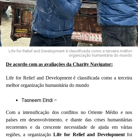
proximidade com o público local têm contribuído para
fortalecer a confiança dos usuários em novos serviços
financeiros digitais.
Além da expansão comercial, a empresa anunciou o
lançamento de um programa social voltado ao apoio
Life for Relief and Development é classificada como a terceira melhor
educacional em comunidades vulneráveis brasileiras. A
organização humanitária do mundo
iniciativa inclui a criação de um fundo de assistência
De acordo com as avaliações da Charity Navigator:
destinado a estudantes de baixa renda, com a distribuição
Life for Relief and Development é classificada como a terceira
de materiais escolares, mochilas e recursos educacionais
melhor organização humanitária do mundo
básicos para auxiliar no desenvolvimento acadêmico de
crianças e jovens.
Tasneem Elridi –
Com a intensificação dos conflitos no Oriente Médio e nos
países em desenvolvimento, e diante das crises humanitárias
recorrentes e da crescente necessidade de ajuda em várias
regiões, a organização
Life for Relief and Development
foi